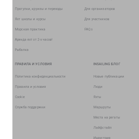
Прогулки, круизы и переходы
Для организаторов
Яхт школы и курсы
Для участников
Морская практика
FAQs
Аренда яхт от 2-х часов!
Рыбалка
ПРАВИЛА И УСЛОВИЯ
INSAILING БЛОГ
Политика конфиденциальности
Новые публикации
Правила и условия
Люди
Cookie
Яхты
Служба поддержки
Маршруты
Места на регаты
Лайфстайл
Индустрия