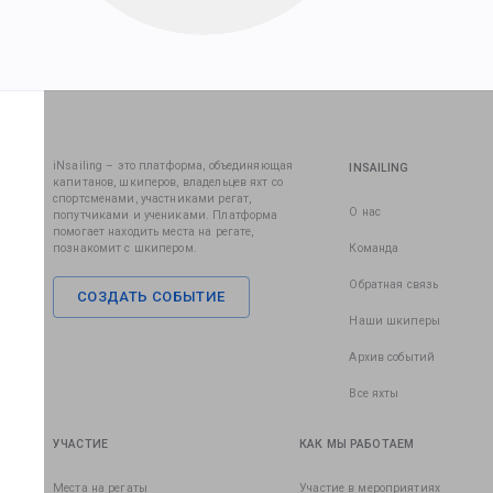
iNsailing – это платформа, объединяющая
INSAILING
капитанов, шкиперов, владельцев яхт со
спортсменами, участниками регат,
О нас
попутчиками и учениками. Платформа
помогает находить места на регате,
познакомит с шкипером.
Команда
Обратная связь
СОЗДАТЬ СОБЫТИЕ
Наши шкиперы
Архив событий
Все яхты
УЧАСТИЕ
КАК МЫ РАБОТАЕМ
Места на регаты
Участие в мероприятиях