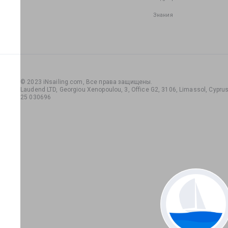
Знания
© 2023 iNsailing.com,
Все права защищены
.
Laudend LTD, Georgiou Xenopoulou, 3, Office G2, 3106, Limassol, Cyprus,
25 030696