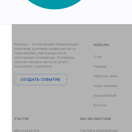
iNsailing – это платформа, объединяющая
INSAILING
капитанов, шкиперов, владельцев яхт со
спортсменами, участниками регат,
О нас
попутчиками и учениками. Платформа
помогает находить места на регате,
познакомит с шкипером.
Команда
Обратная связь
СОЗДАТЬ СОБЫТИЕ
Наши шкиперы
Архив событий
Все яхты
УЧАСТИЕ
КАК МЫ РАБОТАЕМ
Места на регаты
Участие в мероприятиях