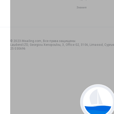
Знания
© 2023 iNsailing.com,
Все права защищены
.
Laudend LTD, Georgiou Xenopoulou, 3, Office G2, 3106, Limassol, Cyprus,
25 030696