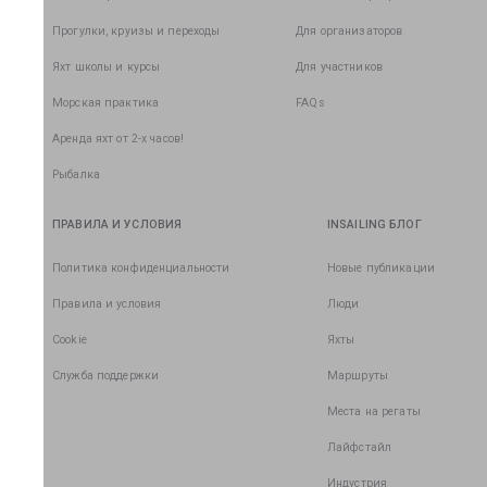
Прогулки, круизы и переходы
Для организаторов
Яхт школы и курсы
Для участников
Морская практика
FAQs
Аренда яхт от 2-х часов!
Рыбалка
ПРАВИЛА И УСЛОВИЯ
INSAILING БЛОГ
Политика конфиденциальности
Новые публикации
Правила и условия
Люди
Cookie
Яхты
Служба поддержки
Маршруты
Места на регаты
Лайфстайл
Индустрия