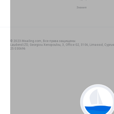
Знания
© 2023 iNsailing.com,
Все права защищены
.
Laudend LTD, Georgiou Xenopoulou, 3, Office G2, 3106, Limassol, Cyprus,
25 030696