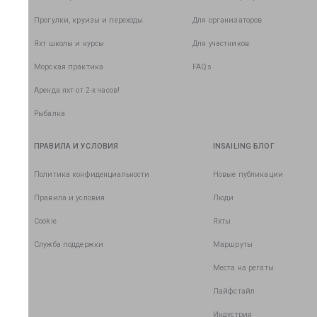
Прогулки, круизы и переходы
Для организаторов
Яхт школы и курсы
Для участников
Морская практика
FAQs
Аренда яхт от 2-х часов!
Рыбалка
ПРАВИЛА И УСЛОВИЯ
INSAILING БЛОГ
Политика конфиденциальности
Новые публикации
Правила и условия
Люди
Cookie
Яхты
Служба поддержки
Маршруты
Места на регаты
Лайфстайл
Индустрия