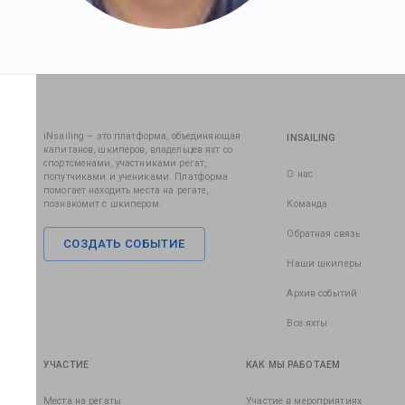
iNsailing – это платформа, объединяющая
INSAILING
капитанов, шкиперов, владельцев яхт со
спортсменами, участниками регат,
О нас
попутчиками и учениками. Платформа
помогает находить места на регате,
познакомит с шкипером.
Команда
Обратная связь
СОЗДАТЬ СОБЫТИЕ
Наши шкиперы
Архив событий
Все яхты
УЧАСТИЕ
КАК МЫ РАБОТАЕМ
Места на регаты
Участие в мероприятиях