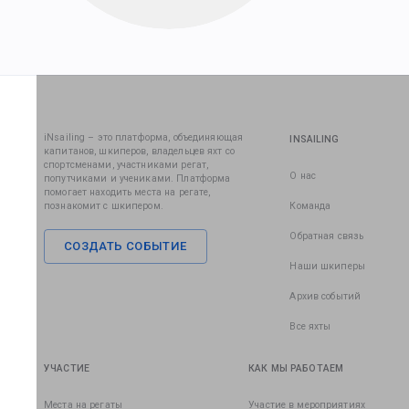
iNsailing – это платформа, объединяющая
INSAILING
капитанов, шкиперов, владельцев яхт со
спортсменами, участниками регат,
О нас
попутчиками и учениками. Платформа
помогает находить места на регате,
познакомит с шкипером.
Команда
Обратная связь
СОЗДАТЬ СОБЫТИЕ
Наши шкиперы
Архив событий
Все яхты
УЧАСТИЕ
КАК МЫ РАБОТАЕМ
Места на регаты
Участие в мероприятиях