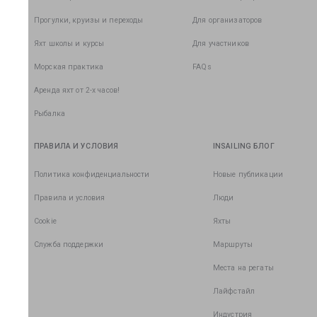
Прогулки, круизы и переходы
Для организаторов
Яхт школы и курсы
Для участников
Морская практика
FAQs
Аренда яхт от 2-х часов!
Рыбалка
ПРАВИЛА И УСЛОВИЯ
INSAILING БЛОГ
Политика конфиденциальности
Новые публикации
Правила и условия
Люди
Cookie
Яхты
Служба поддержки
Маршруты
Места на регаты
Лайфстайл
Индустрия