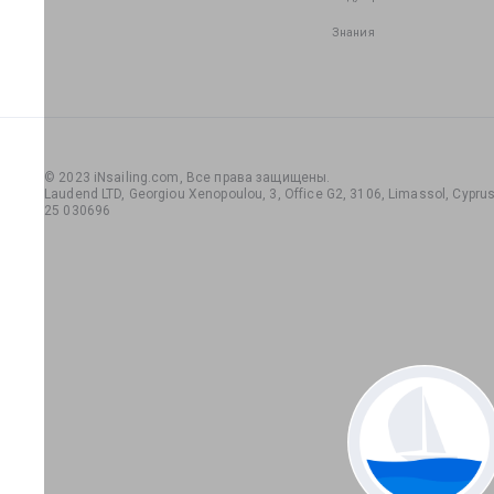
Знания
© 2023 iNsailing.com,
Все права защищены
.
Laudend LTD, Georgiou Xenopoulou, 3, Office G2, 3106, Limassol, Cyprus,
25 030696