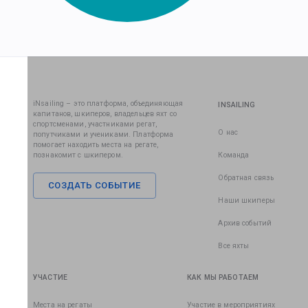
iNsailing – это платформа, объединяющая
INSAILING
капитанов, шкиперов, владельцев яхт со
спортсменами, участниками регат,
О нас
попутчиками и учениками. Платформа
помогает находить места на регате,
познакомит с шкипером.
Команда
Обратная связь
СОЗДАТЬ СОБЫТИЕ
Наши шкиперы
Архив событий
Все яхты
УЧАСТИЕ
КАК МЫ РАБОТАЕМ
Места на регаты
Участие в мероприятиях