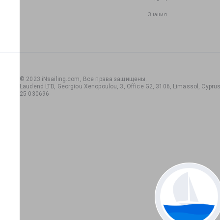
Знания
© 2023 iNsailing.com,
Все права защищены
.
Laudend LTD, Georgiou Xenopoulou, 3, Office G2, 3106, Limassol, Cyprus,
25 030696