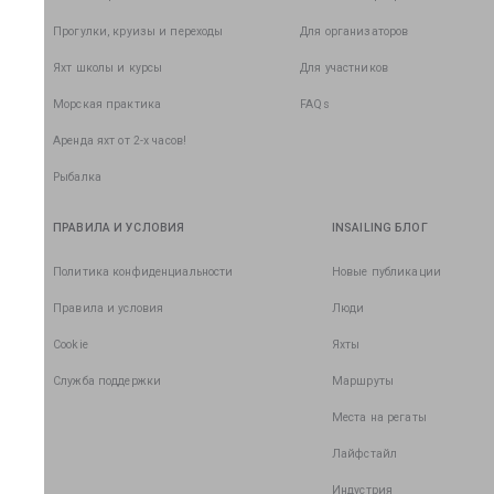
Прогулки, круизы и переходы
Для организаторов
Яхт школы и курсы
Для участников
Морская практика
FAQs
Аренда яхт от 2-х часов!
Рыбалка
ПРАВИЛА И УСЛОВИЯ
INSAILING БЛОГ
Политика конфиденциальности
Новые публикации
Правила и условия
Люди
Cookie
Яхты
Служба поддержки
Маршруты
Места на регаты
Лайфстайл
Индустрия