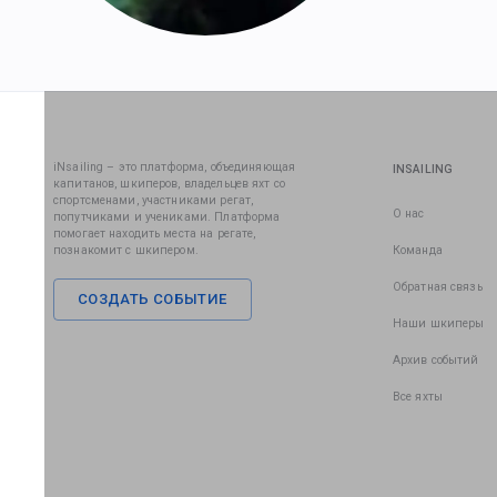
iNsailing – это платформа, объединяющая
INSAILING
капитанов, шкиперов, владельцев яхт со
спортсменами, участниками регат,
О нас
попутчиками и учениками. Платформа
помогает находить места на регате,
познакомит с шкипером.
Команда
Обратная связь
СОЗДАТЬ СОБЫТИЕ
Наши шкиперы
Архив событий
Все яхты