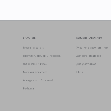
УЧАСТИЕ
КАК МЫ РАБОТАЕМ
Места на регаты
Участие в мероприятиях
Прогулки, круизы и переходы
Для организаторов
Яхт школы и курсы
Для участников
Морская практика
FAQs
Аренда яхт от 2-х часов!
Рыбалка