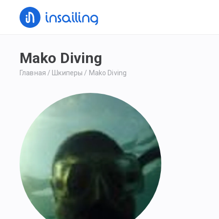
Mako Diving
Главная
/
Шкиперы
/
Mako Diving