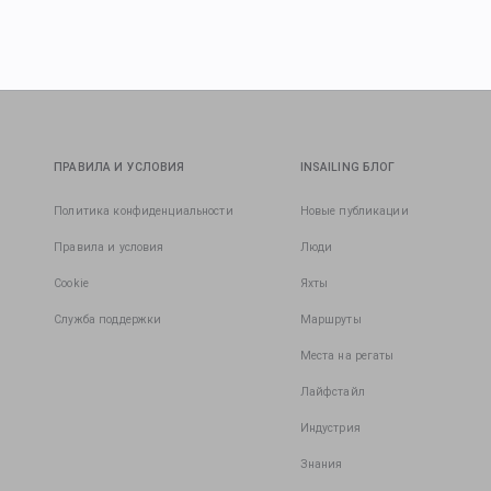
ПРАВИЛА И УСЛОВИЯ
INSAILING БЛОГ
Политика конфиденциальности
Новые публикации
Правила и условия
Люди
Cookie
Яхты
Служба поддержки
Маршруты
Места на регаты
Лайфстайл
Индустрия
Знания