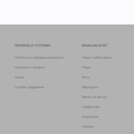
ПРАВИЛА И УСЛОВИЯ
INSAILING БЛОГ
Политика конфиденциальности
Новые публикации
Правила и условия
Люди
Cookie
Яхты
Служба поддержки
Маршруты
Места на регаты
Лайфстайл
Индустрия
Знания