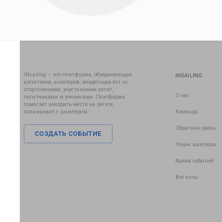
iNsailing – это платформа, объединяющая
INSAILING
капитанов, шкиперов, владельцев яхт со
спортсменами, участниками регат,
О нас
попутчиками и учениками. Платформа
помогает находить места на регате,
познакомит с шкипером.
Команда
Обратная связь
СОЗДАТЬ СОБЫТИЕ
Наши шкиперы
Архив событий
Все яхты