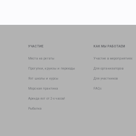
УЧАСТИЕ
КАК МЫ РАБОТАЕМ
Места на регаты
Участие в мероприятиях
Прогулки, круизы и переходы
Для организаторов
Яхт школы и курсы
Для участников
Морская практика
FAQs
Аренда яхт от 2-х часов!
Рыбалка