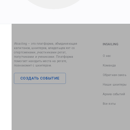
iNsailing – это платформа, объединяющая
INSAILING
капитанов, шкиперов, владельцев яхт со
спортсменами, участниками регат,
О нас
попутчиками и учениками. Платформа
помогает находить места на регате,
познакомит с шкипером.
Команда
Обратная связь
СОЗДАТЬ СОБЫТИЕ
Наши шкиперы
Архив событий
Все яхты