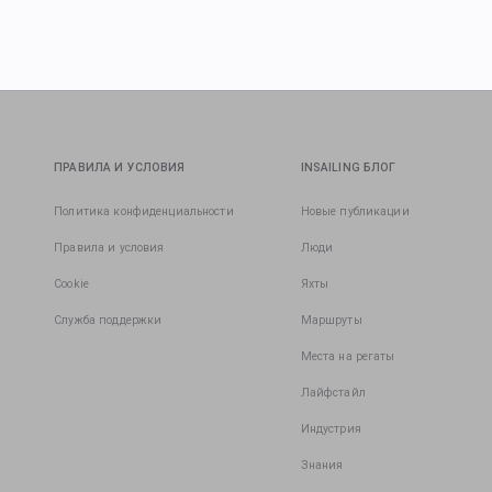
ПРАВИЛА И УСЛОВИЯ
INSAILING БЛОГ
Политика конфиденциальности
Новые публикации
Правила и условия
Люди
Cookie
Яхты
Служба поддержки
Маршруты
Места на регаты
Лайфстайл
Индустрия
Знания