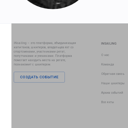
iNsailing – это платформа, объединяющая
INSAILING
капитанов, шкиперов, владельцев яхт со
спортсменами, участниками регат,
О нас
попутчиками и учениками. Платформа
помогает находить места на регате,
познакомит с шкипером.
Команда
Обратная связь
СОЗДАТЬ СОБЫТИЕ
Наши шкиперы
Архив событий
Все яхты