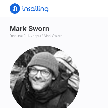
Mark Sworn
Главная
/
Шкиперы
/
Mark Sworn