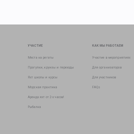
УЧАСТИЕ
КАК МЫ РАБОТАЕМ
Места на регаты
Участие в мероприятиях
Прогулки, круизы и переходы
Для организаторов
Яхт школы и курсы
Для участников
Морская практика
FAQs
Аренда яхт от 2-х часов!
Рыбалка