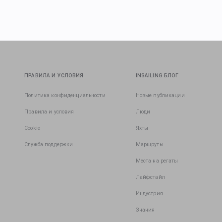
ПРАВИЛА И УСЛОВИЯ
INSAILING БЛОГ
Политика конфиденциальности
Новые публикации
Правила и условия
Люди
Cookie
Яхты
Служба поддержки
Маршруты
Места на регаты
Лайфстайл
Индустрия
Знания