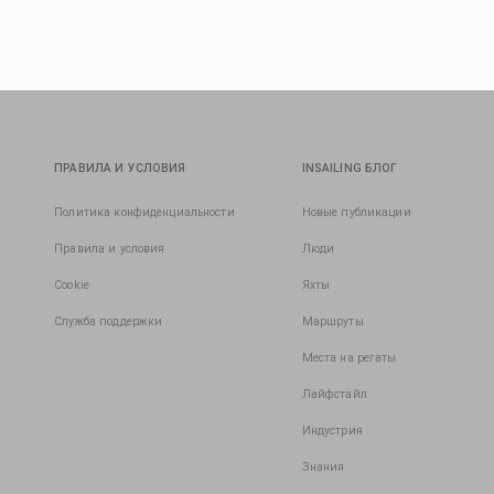
ПРАВИЛА И УСЛОВИЯ
INSAILING БЛОГ
Политика конфиденциальности
Новые публикации
Правила и условия
Люди
Cookie
Яхты
Служба поддержки
Маршруты
Места на регаты
Лайфстайл
Индустрия
Знания