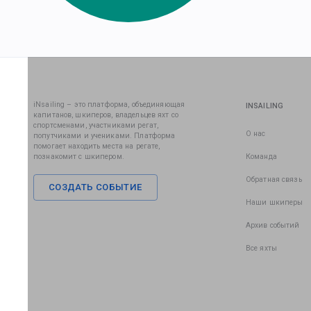
iNsailing – это платформа, объединяющая
INSAILING
капитанов, шкиперов, владельцев яхт со
спортсменами, участниками регат,
О нас
попутчиками и учениками. Платформа
помогает находить места на регате,
познакомит с шкипером.
Команда
Обратная связь
СОЗДАТЬ СОБЫТИЕ
Наши шкиперы
Архив событий
Все яхты