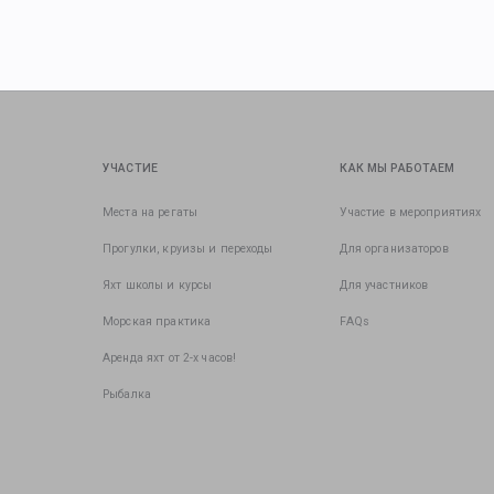
УЧАСТИЕ
КАК МЫ РАБОТАЕМ
Места на регаты
Участие в мероприятиях
Прогулки, круизы и переходы
Для организаторов
Яхт школы и курсы
Для участников
Морская практика
FAQs
Аренда яхт от 2-х часов!
Рыбалка