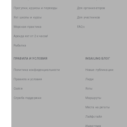
Прогулки, круизы и переходы
Для организаторов
Яхт школы и курсы
Для участников
Морская практика
FAQs
Аренда яхт от 2-х часов!
Рыбалка
ПРАВИЛА И УСЛОВИЯ
INSAILING БЛОГ
Политика конфиденциальности
Новые публикации
Правила и условия
Люди
Cookie
Яхты
Служба поддержки
Маршруты
Места на регаты
Лайфстайл
Индустрия