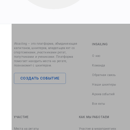
iNsailing – это платформа, объединяющая
INSAILING
капитанов, шкиперов, владельцев яхт со
спортсменами, участниками регат,
О нас
попутчиками и учениками. Платформа
помогает находить места на регате,
познакомит с шкипером.
Команда
Обратная связь
СОЗДАТЬ СОБЫТИЕ
Наши шкиперы
Архив событий
Все яхты
УЧАСТИЕ
КАК МЫ РАБОТАЕМ
Места на регаты
Участие в мероприятиях