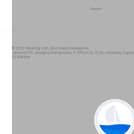
Знания
© 2023 iNsailing.com,
Все права защищены
.
Laudend LTD, Georgiou Xenopoulou, 3, Office G2, 3106, Limassol, Cyprus,
25 030696