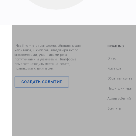
iNsailing – это платформа, объединяющая
INSAILING
капитанов, шкиперов, владельцев яхт со
спортсменами, участниками регат,
О нас
попутчиками и учениками. Платформа
помогает находить места на регате,
познакомит с шкипером.
Команда
Обратная связь
СОЗДАТЬ СОБЫТИЕ
Наши шкиперы
Архив событий
Все яхты