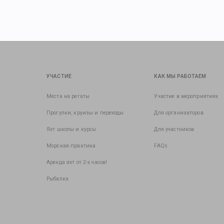
УЧАСТИЕ
КАК МЫ РАБОТАЕМ
Места на регаты
Участие в мероприятиях
Прогулки, круизы и переходы
Для организаторов
Яхт школы и курсы
Для участников
Морская практика
FAQs
Аренда яхт от 2-х часов!
Рыбалка