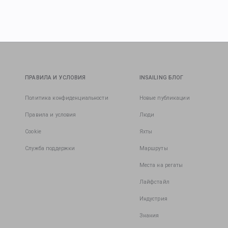
ПРАВИЛА И УСЛОВИЯ
INSAILING БЛОГ
Политика конфиденциальности
Новые публикации
Правила и условия
Люди
Cookie
Яхты
Служба поддержки
Маршруты
Места на регаты
Лайфстайл
Индустрия
Знания