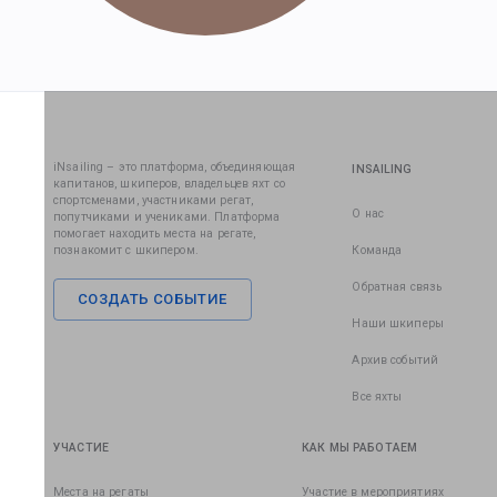
iNsailing – это платформа, объединяющая
INSAILING
капитанов, шкиперов, владельцев яхт со
спортсменами, участниками регат,
О нас
попутчиками и учениками. Платформа
помогает находить места на регате,
познакомит с шкипером.
Команда
Обратная связь
СОЗДАТЬ СОБЫТИЕ
Наши шкиперы
Архив событий
Все яхты
УЧАСТИЕ
КАК МЫ РАБОТАЕМ
Места на регаты
Участие в мероприятиях