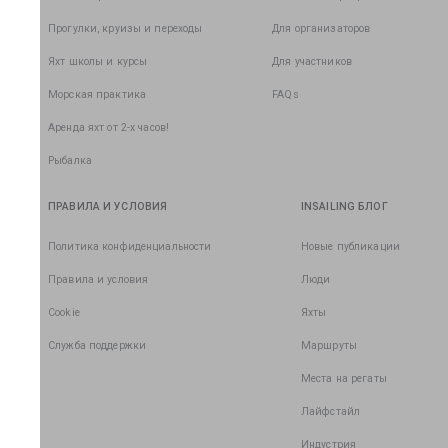
Прогулки, круизы и переходы
Для организаторов
Яхт школы и курсы
Для участников
Морская практика
FAQs
Аренда яхт от 2-х часов!
Рыбалка
ПРАВИЛА И УСЛОВИЯ
INSAILING БЛОГ
Политика конфиденциальности
Новые публикации
Правила и условия
Люди
Cookie
Яхты
Служба поддержки
Маршруты
Места на регаты
Лайфстайл
Индустрия