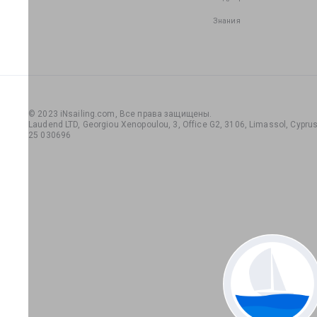
Знания
© 2023 iNsailing.com,
Все права защищены
.
Laudend LTD, Georgiou Xenopoulou, 3, Office G2, 3106, Limassol, Cyprus,
25 030696