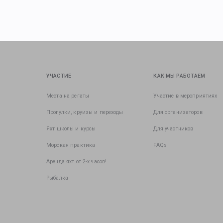
УЧАСТИЕ
КАК МЫ РАБОТАЕМ
Места на регаты
Участие в мероприятиях
Прогулки, круизы и переходы
Для организаторов
Яхт школы и курсы
Для участников
Морская практика
FAQs
Аренда яхт от 2-х часов!
Рыбалка