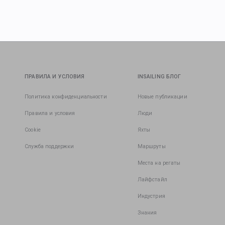
ПРАВИЛА И УСЛОВИЯ
INSAILING БЛОГ
Политика конфиденциальности
Новые публикации
Правила и условия
Люди
Cookie
Яхты
Служба поддержки
Маршруты
Места на регаты
Лайфстайл
Индустрия
Знания