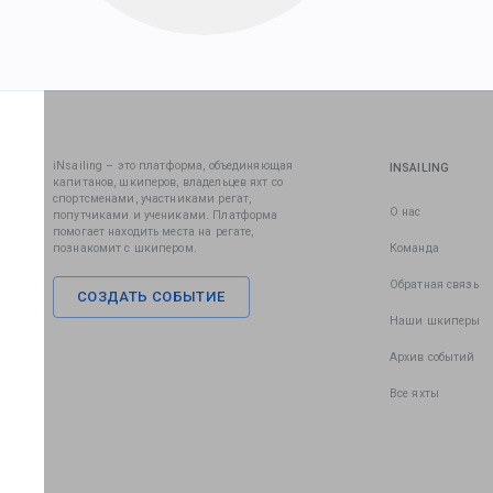
iNsailing – это платформа, объединяющая
INSAILING
капитанов, шкиперов, владельцев яхт со
спортсменами, участниками регат,
О нас
попутчиками и учениками. Платформа
помогает находить места на регате,
познакомит с шкипером.
Команда
Обратная связь
СОЗДАТЬ СОБЫТИЕ
Наши шкиперы
Архив событий
Все яхты