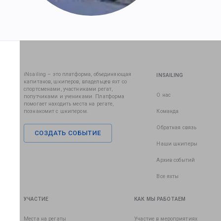
iNsailing – это платформа, объединяющая
INSAILING
капитанов, шкиперов, владельцев яхт со
спортсменами, участниками регат,
О нас
попутчиками и учениками. Платформа
помогает находить места на регате,
познакомит с шкипером.
Команда
Обратная связь
СОЗДАТЬ СОБЫТИЕ
Наши шкиперы
Архив событий
Все яхты
УЧАСТИЕ
КАК МЫ РАБОТАЕМ
Места на регаты
Участие в мероприятиях