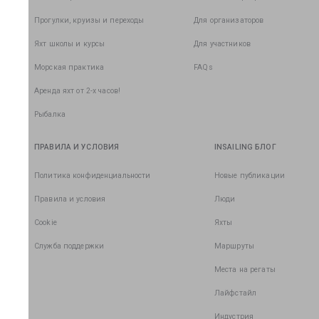
Прогулки, круизы и переходы
Для организаторов
Яхт школы и курсы
Для участников
Морская практика
FAQs
Аренда яхт от 2-х часов!
Рыбалка
ПРАВИЛА И УСЛОВИЯ
INSAILING БЛОГ
Политика конфиденциальности
Новые публикации
Правила и условия
Люди
Cookie
Яхты
Служба поддержки
Маршруты
Места на регаты
Лайфстайл
Индустрия