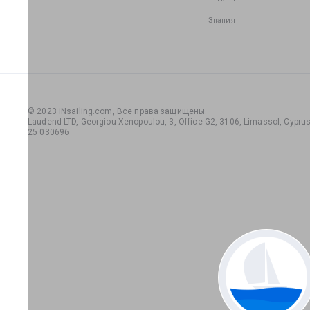
Знания
© 2023 iNsailing.com,
Все права защищены
.
Laudend LTD, Georgiou Xenopoulou, 3, Office G2, 3106, Limassol, Cyprus,
25 030696