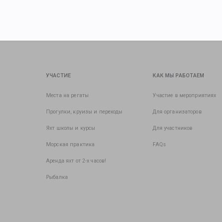
УЧАСТИЕ
КАК МЫ РАБОТАЕМ
Места на регаты
Участие в мероприятиях
Прогулки, круизы и переходы
Для организаторов
Яхт школы и курсы
Для участников
Морская практика
FAQs
Аренда яхт от 2-х часов!
Рыбалка