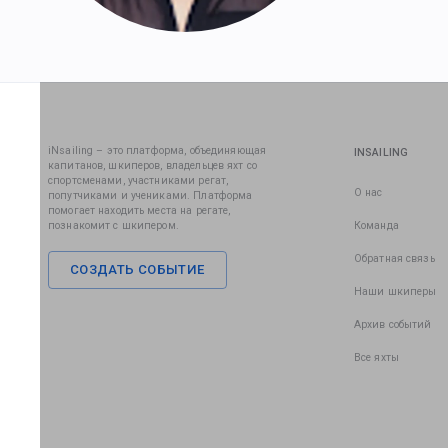
iNsailing – это платформа, объединяющая
INSAILING
капитанов, шкиперов, владельцев яхт со
спортсменами, участниками регат,
О нас
попутчиками и учениками. Платформа
помогает находить места на регате,
познакомит с шкипером.
Команда
Обратная связь
СОЗДАТЬ СОБЫТИЕ
Наши шкиперы
Архив событий
Все яхты