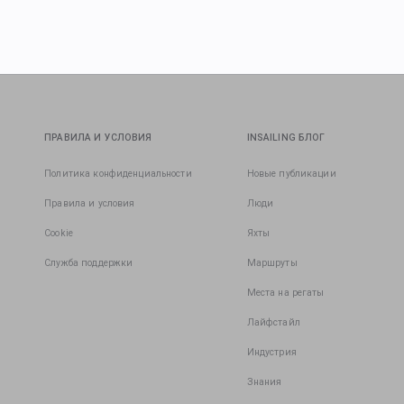
ПРАВИЛА И УСЛОВИЯ
INSAILING БЛОГ
Политика конфиденциальности
Новые публикации
Правила и условия
Люди
Cookie
Яхты
Служба поддержки
Маршруты
Места на регаты
Лайфстайл
Индустрия
Знания