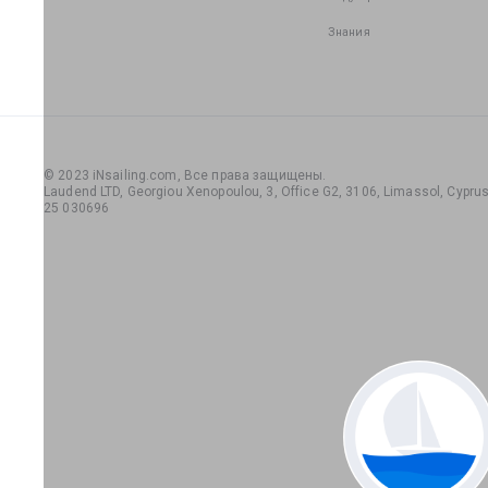
Знания
© 2023 iNsailing.com,
Все права защищены
.
Laudend LTD, Georgiou Xenopoulou, 3, Office G2, 3106, Limassol, Cyprus,
25 030696