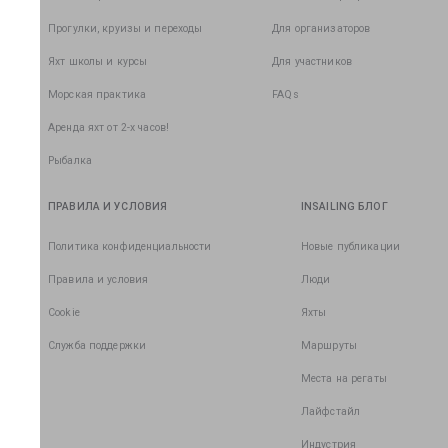
Прогулки, круизы и переходы
Для организаторов
Яхт школы и курсы
Для участников
Морская практика
FAQs
Аренда яхт от 2-х часов!
Рыбалка
ПРАВИЛА И УСЛОВИЯ
INSAILING БЛОГ
Политика конфиденциальности
Новые публикации
Правила и условия
Люди
Cookie
Яхты
Служба поддержки
Маршруты
Места на регаты
Лайфстайл
Индустрия