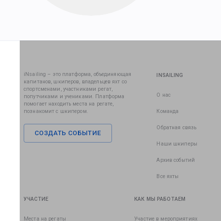
iNsailing – это платформа, объединяющая
INSAILING
капитанов, шкиперов, владельцев яхт со
спортсменами, участниками регат,
О нас
попутчиками и учениками. Платформа
помогает находить места на регате,
познакомит с шкипером.
Команда
Обратная связь
СОЗДАТЬ СОБЫТИЕ
Наши шкиперы
Архив событий
Все яхты
УЧАСТИЕ
КАК МЫ РАБОТАЕМ
Места на регаты
Участие в мероприятиях