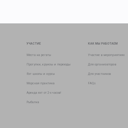
УЧАСТИЕ
КАК МЫ РАБОТАЕМ
Места на регаты
Участие в мероприятиях
Прогулки, круизы и переходы
Для организаторов
Яхт школы и курсы
Для участников
Морская практика
FAQs
Аренда яхт от 2-х часов!
Рыбалка