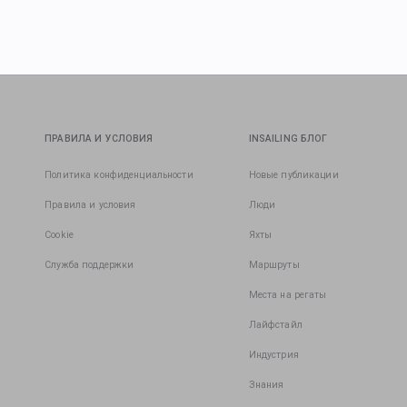
ПРАВИЛА И УСЛОВИЯ
INSAILING БЛОГ
Политика конфиденциальности
Новые публикации
Правила и условия
Люди
Cookie
Яхты
Служба поддержки
Маршруты
Места на регаты
Лайфстайл
Индустрия
Знания