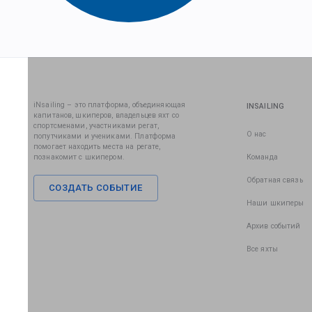
iNsailing – это платформа, объединяющая
INSAILING
капитанов, шкиперов, владельцев яхт со
спортсменами, участниками регат,
О нас
попутчиками и учениками. Платформа
помогает находить места на регате,
познакомит с шкипером.
Команда
Обратная связь
СОЗДАТЬ СОБЫТИЕ
Наши шкиперы
Архив событий
Все яхты