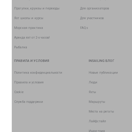
Прогулки, круизы и переходы
Для организаторов
Яхт школы и курсы
Для участников
Морская практика
FAQs
Аренда яхт от 2-х часов!
Рыбалка
ПРАВИЛА И УСЛОВИЯ
INSAILING БЛОГ
Политика конфиденциальности
Новые публикации
Правила и условия
Люди
Cookie
Яхты
Служба поддержки
Маршруты
Места на регаты
Лайфстайл
Индустрия