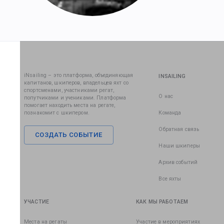
iNsailing – это платформа, объединяющая
INSAILING
капитанов, шкиперов, владельцев яхт со
спортсменами, участниками регат,
О нас
попутчиками и учениками. Платформа
помогает находить места на регате,
познакомит с шкипером.
Команда
Обратная связь
СОЗДАТЬ СОБЫТИЕ
Наши шкиперы
Архив событий
Все яхты
УЧАСТИЕ
КАК МЫ РАБОТАЕМ
Места на регаты
Участие в мероприятиях