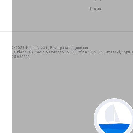
Знания
© 2023 iNsailing.com,
Все права защищены
.
Laudend LTD, Georgiou Xenopoulou, 3, Office G2, 3106, Limassol, Cyprus,
25 030696