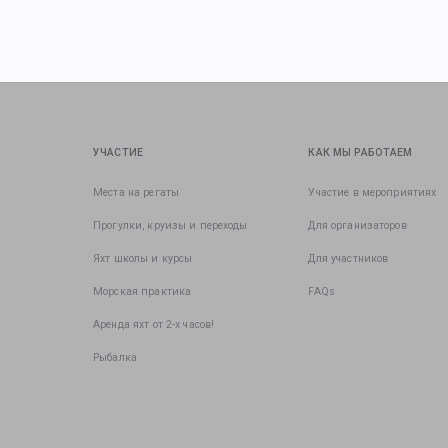
УЧАСТИЕ
КАК МЫ РАБОТАЕМ
Места на регаты
Участие в мероприятиях
Прогулки, круизы и переходы
Для организаторов
Яхт школы и курсы
Для участников
Морская практика
FAQs
Аренда яхт от 2-х часов!
Рыбалка