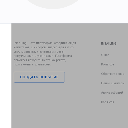
iNsailing – это платформа, объединяющая
INSAILING
капитанов, шкиперов, владельцев яхт со
спортсменами, участниками регат,
О нас
попутчиками и учениками. Платформа
помогает находить места на регате,
познакомит с шкипером.
Команда
Обратная связь
СОЗДАТЬ СОБЫТИЕ
Наши шкиперы
Архив событий
Все яхты