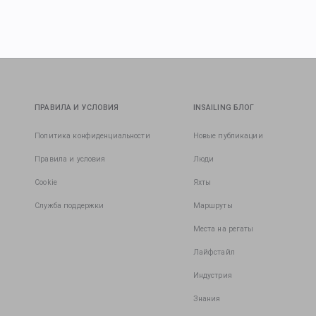
ПРАВИЛА И УСЛОВИЯ
INSAILING БЛОГ
Политика конфиденциальности
Новые публикации
Правила и условия
Люди
Cookie
Яхты
Служба поддержки
Маршруты
Места на регаты
Лайфстайл
Индустрия
Знания