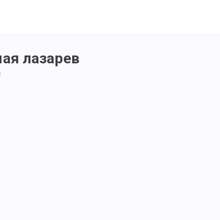
ная лазарев
в