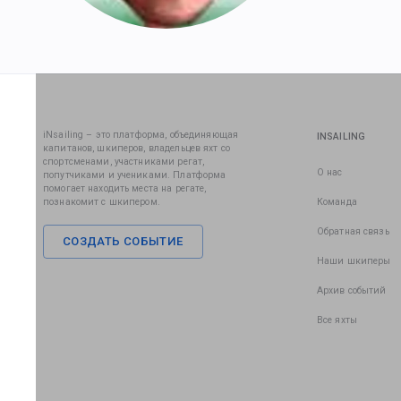
iNsailing – это платформа, объединяющая
INSAILING
капитанов, шкиперов, владельцев яхт со
спортсменами, участниками регат,
О нас
попутчиками и учениками. Платформа
помогает находить места на регате,
познакомит с шкипером.
Команда
Обратная связь
СОЗДАТЬ СОБЫТИЕ
Наши шкиперы
Архив событий
Все яхты