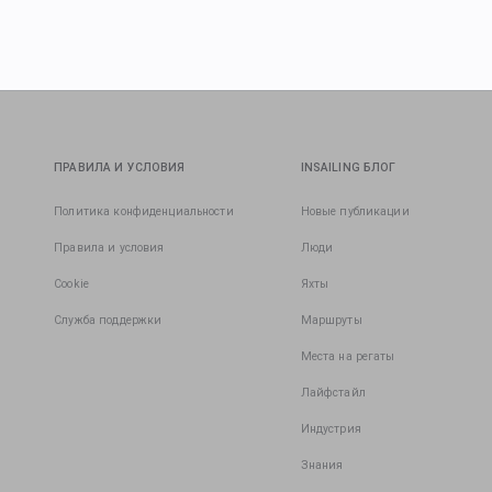
ПРАВИЛА И УСЛОВИЯ
INSAILING БЛОГ
Политика конфиденциальности
Новые публикации
Правила и условия
Люди
Cookie
Яхты
Служба поддержки
Маршруты
Места на регаты
Лайфстайл
Индустрия
Знания