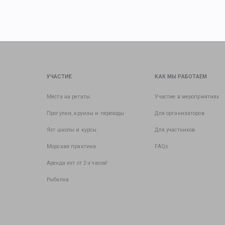
УЧАСТИЕ
КАК МЫ РАБОТАЕМ
Места на регаты
Участие в мероприятиях
Прогулки, круизы и переходы
Для организаторов
Яхт школы и курсы
Для участников
Морская практика
FAQs
Аренда яхт от 2-х часов!
Рыбалка