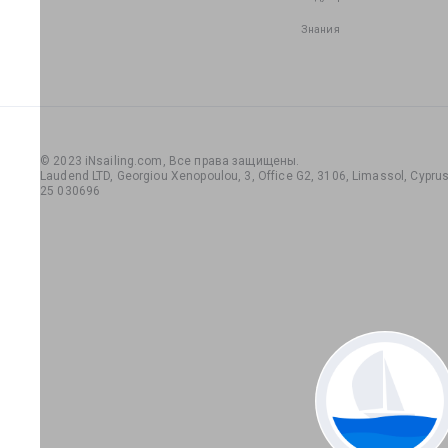
Знания
© 2023 iNsailing.com,
Все права защищены
.
Laudend LTD, Georgiou Xenopoulou, 3, Office G2, 3106, Limassol, Cyprus,
25 030696