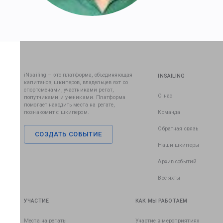
iNsailing – это платформа, объединяющая
INSAILING
капитанов, шкиперов, владельцев яхт со
спортсменами, участниками регат,
О нас
попутчиками и учениками. Платформа
помогает находить места на регате,
познакомит с шкипером.
Команда
Обратная связь
СОЗДАТЬ СОБЫТИЕ
Наши шкиперы
Архив событий
Все яхты
УЧАСТИЕ
КАК МЫ РАБОТАЕМ
Места на регаты
Участие в мероприятиях