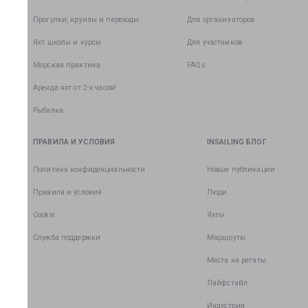
Прогулки, круизы и переходы
Для организаторов
Яхт школы и курсы
Для участников
Морская практика
FAQs
Аренда яхт от 2-х часов!
Рыбалка
ПРАВИЛА И УСЛОВИЯ
INSAILING БЛОГ
Политика конфиденциальности
Новые публикации
Правила и условия
Люди
Cookie
Яхты
Служба поддержки
Маршруты
Места на регаты
Лайфстайл
Индустрия