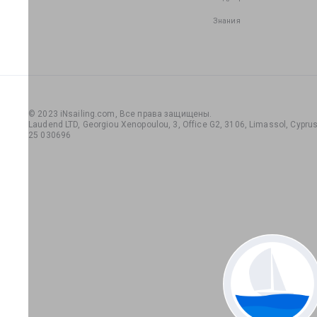
Знания
© 2023 iNsailing.com,
Все права защищены
.
Laudend LTD, Georgiou Xenopoulou, 3, Office G2, 3106, Limassol, Cyprus,
25 030696