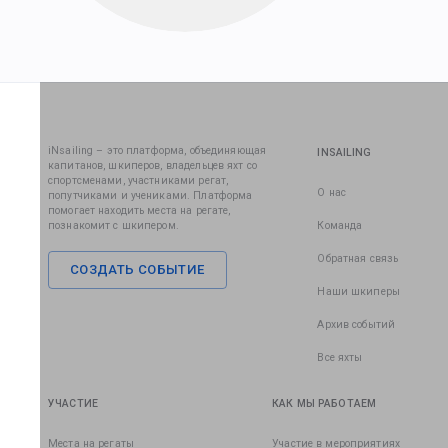
iNsailing – это платформа, объединяющая
INSAILING
капитанов, шкиперов, владельцев яхт со
спортсменами, участниками регат,
О нас
попутчиками и учениками. Платформа
помогает находить места на регате,
познакомит с шкипером.
Команда
Обратная связь
СОЗДАТЬ СОБЫТИЕ
Наши шкиперы
Архив событий
Все яхты
УЧАСТИЕ
КАК МЫ РАБОТАЕМ
Места на регаты
Участие в мероприятиях