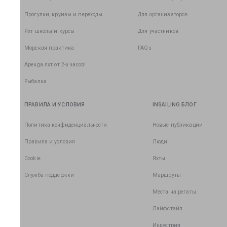
Прогулки, круизы и переходы
Для организаторов
Яхт школы и курсы
Для участников
Морская практика
FAQs
Аренда яхт от 2-х часов!
Рыбалка
ПРАВИЛА И УСЛОВИЯ
INSAILING БЛОГ
Политика конфиденциальности
Новые публикации
Правила и условия
Люди
Cookie
Яхты
Служба поддержки
Маршруты
Места на регаты
Лайфстайл
Индустрия