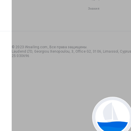
Знания
© 2023 iNsailing.com,
Все права защищены
.
Laudend LTD, Georgiou Xenopoulou, 3, Office G2, 3106, Limassol, Cyprus,
25 030696