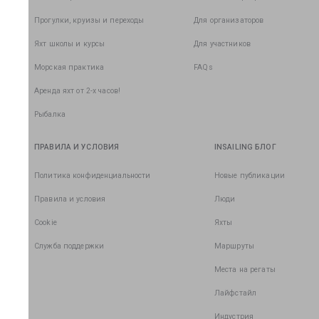
Прогулки, круизы и переходы
Для организаторов
Яхт школы и курсы
Для участников
Морская практика
FAQs
Аренда яхт от 2-х часов!
Рыбалка
ПРАВИЛА И УСЛОВИЯ
INSAILING БЛОГ
Политика конфиденциальности
Новые публикации
Правила и условия
Люди
Cookie
Яхты
Служба поддержки
Маршруты
Места на регаты
Лайфстайл
Индустрия