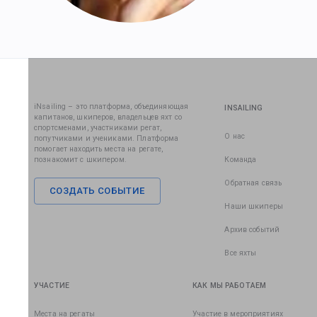
iNsailing – это платформа, объединяющая
INSAILING
капитанов, шкиперов, владельцев яхт со
спортсменами, участниками регат,
О нас
попутчиками и учениками. Платформа
помогает находить места на регате,
познакомит с шкипером.
Команда
Обратная связь
СОЗДАТЬ СОБЫТИЕ
Наши шкиперы
Архив событий
Все яхты
УЧАСТИЕ
КАК МЫ РАБОТАЕМ
Места на регаты
Участие в мероприятиях