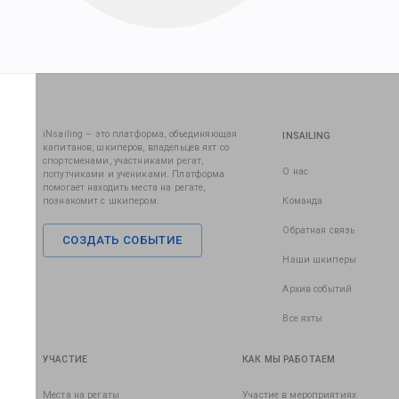
iNsailing – это платформа, объединяющая
INSAILING
капитанов, шкиперов, владельцев яхт со
спортсменами, участниками регат,
О нас
попутчиками и учениками. Платформа
помогает находить места на регате,
познакомит с шкипером.
Команда
Обратная связь
СОЗДАТЬ СОБЫТИЕ
Наши шкиперы
Архив событий
Все яхты
УЧАСТИЕ
КАК МЫ РАБОТАЕМ
Места на регаты
Участие в мероприятиях