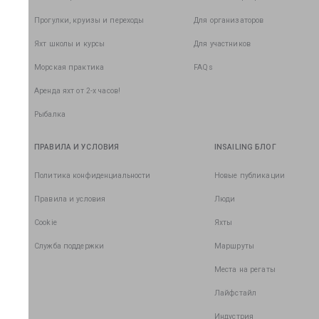
Прогулки, круизы и переходы
Для организаторов
Яхт школы и курсы
Для участников
Морская практика
FAQs
Аренда яхт от 2-х часов!
Рыбалка
ПРАВИЛА И УСЛОВИЯ
INSAILING БЛОГ
Политика конфиденциальности
Новые публикации
Правила и условия
Люди
Cookie
Яхты
Служба поддержки
Маршруты
Места на регаты
Лайфстайл
Индустрия