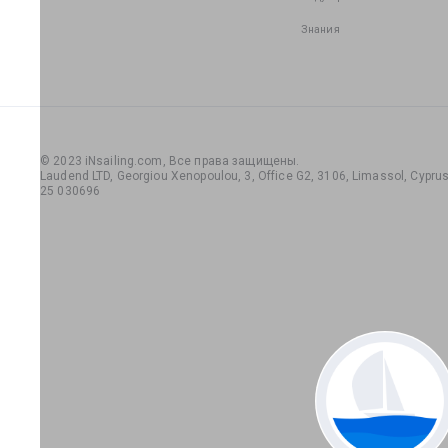
Знания
© 2023 iNsailing.com,
Все права защищены
.
Laudend LTD, Georgiou Xenopoulou, 3, Office G2, 3106, Limassol, Cyprus,
25 030696