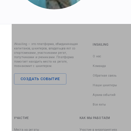
iNsailing – это платформа, объединяющая
INSAILING
капитанов, шкиперов, владельцев яхт со
спортсменами, участниками регат,
О нас
попутчиками и учениками. Платформа
помогает находить места на регате,
познакомит с шкипером.
Команда
Обратная связь
СОЗДАТЬ СОБЫТИЕ
Наши шкиперы
Архив событий
Все яхты
УЧАСТИЕ
КАК МЫ РАБОТАЕМ
Места на регаты
Участие в мероприятиях