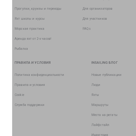
Прогулки, круизы и переходы
Для организаторов
Яхт школы и курсы
Для участников
Морская практика
FAQs
Аренда яхт от 2-х часов!
Рыбалка
ПРАВИЛА И УСЛОВИЯ
INSAILING БЛОГ
Политика конфиденциальности
Новые публикации
Правила и условия
Люди
Cookie
Яхты
Служба поддержки
Маршруты
Места на регаты
Лайфстайл
Индустрия