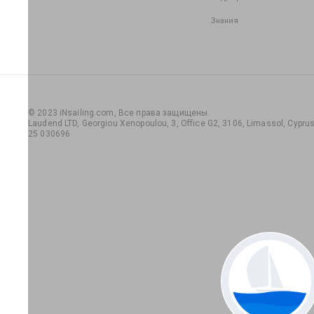
Знания
© 2023 iNsailing.com,
Все права защищены
.
Laudend LTD, Georgiou Xenopoulou, 3, Office G2, 3106, Limassol, Cyprus,
25 030696