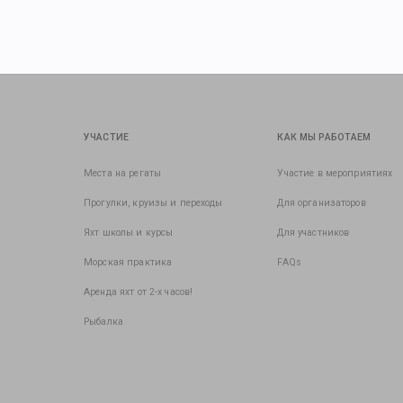
УЧАСТИЕ
КАК МЫ РАБОТАЕМ
Места на регаты
Участие в мероприятиях
Прогулки, круизы и переходы
Для организаторов
Яхт школы и курсы
Для участников
Морская практика
FAQs
Аренда яхт от 2-х часов!
Рыбалка