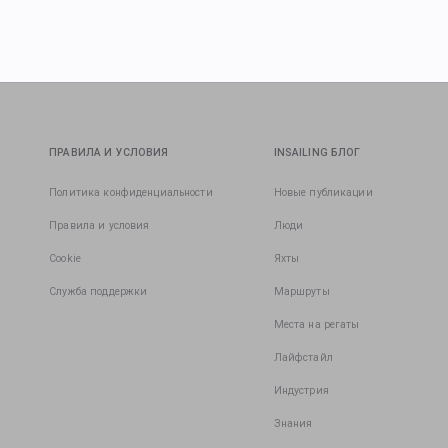
ПРАВИЛА И УСЛОВИЯ
INSAILING БЛОГ
Политика конфиденциальности
Новые публикации
Правила и условия
Люди
Cookie
Яхты
Служба поддержки
Маршруты
Места на регаты
Лайфстайл
Индустрия
Знания