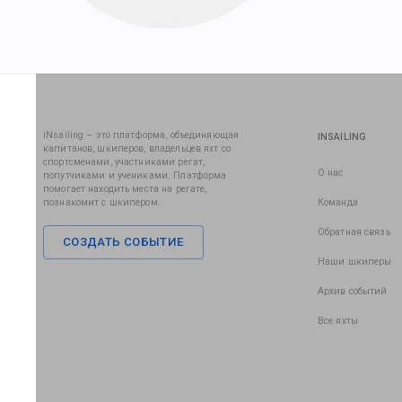
iNsailing – это платформа, объединяющая
INSAILING
капитанов, шкиперов, владельцев яхт со
спортсменами, участниками регат,
О нас
попутчиками и учениками. Платформа
помогает находить места на регате,
познакомит с шкипером.
Команда
Обратная связь
СОЗДАТЬ СОБЫТИЕ
Наши шкиперы
Архив событий
Все яхты