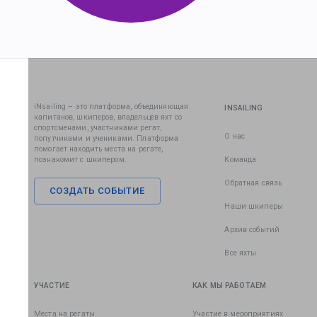
iNsailing – это платформа, объединяющая
INSAILING
капитанов, шкиперов, владельцев яхт со
спортсменами, участниками регат,
О нас
попутчиками и учениками. Платформа
помогает находить места на регате,
познакомит с шкипером.
Команда
Обратная связь
СОЗДАТЬ СОБЫТИЕ
Наши шкиперы
Архив событий
Все яхты
УЧАСТИЕ
КАК МЫ РАБОТАЕМ
Места на регаты
Участие в мероприятиях