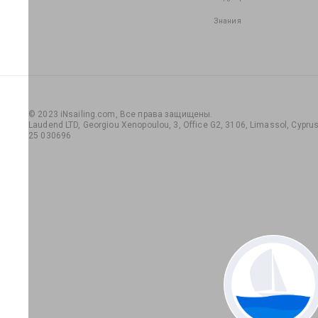
Знания
© 2023 iNsailing.com,
Все права защищены
.
Laudend LTD, Georgiou Xenopoulou, 3, Office G2, 3106, Limassol, Cyprus,
25 030696