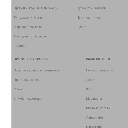
Прогулки, круизы и переходы
Для организаторов
Яхт школы и курсы
Для участников
Морская практика
FAQs
Аренда яхт от 2-х часов!
Рыбалка
ПРАВИЛА И УСЛОВИЯ
INSAILING БЛОГ
Политика конфиденциальности
Новые публикации
Правила и условия
Люди
Cookie
Яхты
Служба поддержки
Маршруты
Места на регаты
Лайфстайл
Индустрия