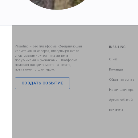
iNsailing – это платформа, объединяющая
INSAILING
капитанов, шкиперов, владельцев яхт со
спортсменами, участниками регат,
О нас
попутчиками и учениками. Платформа
помогает находить места на регате,
познакомит с шкипером.
Команда
Обратная связь
СОЗДАТЬ СОБЫТИЕ
Наши шкиперы
Архив событий
Все яхты