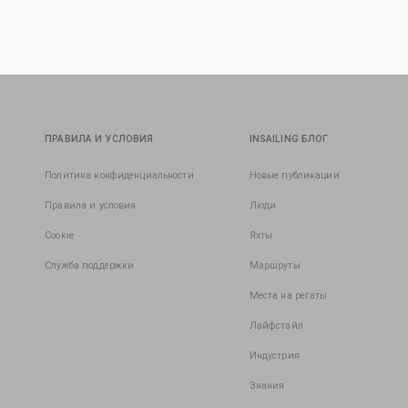
ПРАВИЛА И УСЛОВИЯ
INSAILING БЛОГ
Политика конфиденциальности
Новые публикации
Правила и условия
Люди
Cookie
Яхты
Служба поддержки
Маршруты
Места на регаты
Лайфстайл
Индустрия
Знания