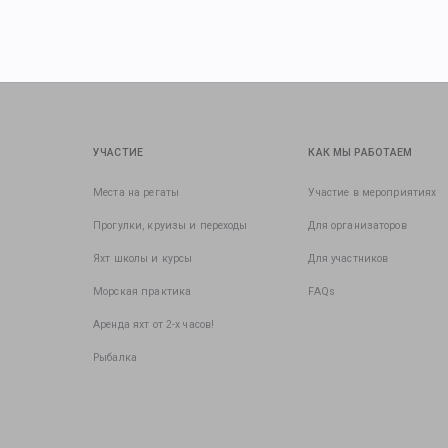
УЧАСТИЕ
КАК МЫ РАБОТАЕМ
Места на регаты
Участие в мероприятиях
Прогулки, круизы и переходы
Для организаторов
Яхт школы и курсы
Для участников
Морская практика
FAQs
Аренда яхт от 2-х часов!
Рыбалка