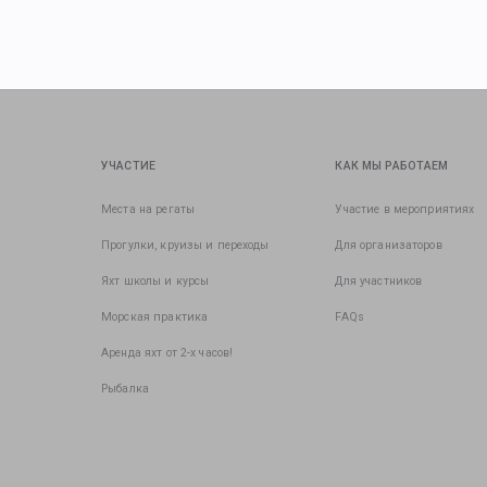
УЧАСТИЕ
КАК МЫ РАБОТАЕМ
Места на регаты
Участие в мероприятиях
Прогулки, круизы и переходы
Для организаторов
Яхт школы и курсы
Для участников
Морская практика
FAQs
Аренда яхт от 2-х часов!
Рыбалка