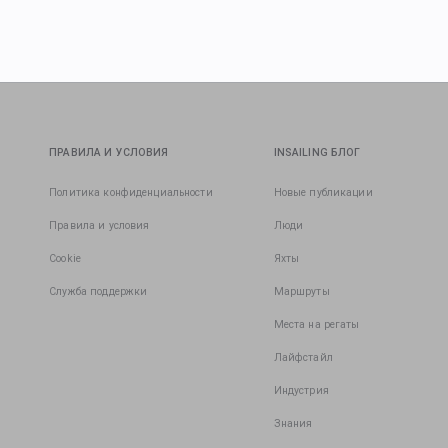
ПРАВИЛА И УСЛОВИЯ
INSAILING БЛОГ
Политика конфиденциальности
Новые публикации
Правила и условия
Люди
Cookie
Яхты
Служба поддержки
Маршруты
Места на регаты
Лайфстайл
Индустрия
Знания