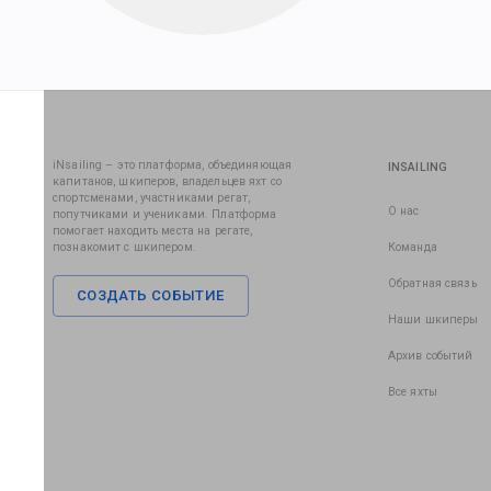
iNsailing – это платформа, объединяющая
INSAILING
капитанов, шкиперов, владельцев яхт со
спортсменами, участниками регат,
О нас
попутчиками и учениками. Платформа
помогает находить места на регате,
познакомит с шкипером.
Команда
Обратная связь
СОЗДАТЬ СОБЫТИЕ
Наши шкиперы
Архив событий
Все яхты