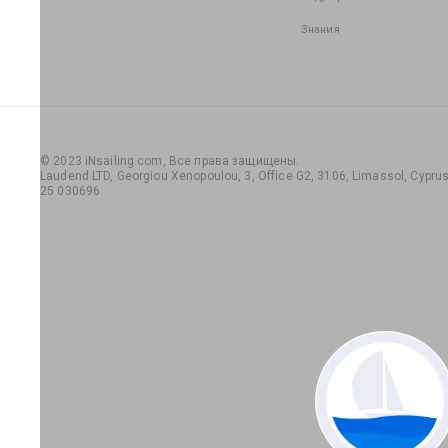
Знания
© 2023 iNsailing.com,
Все права защищены
.
Laudend LTD, Georgiou Xenopoulou, 3, Office G2, 3106, Limassol, Cyprus,
25 030696