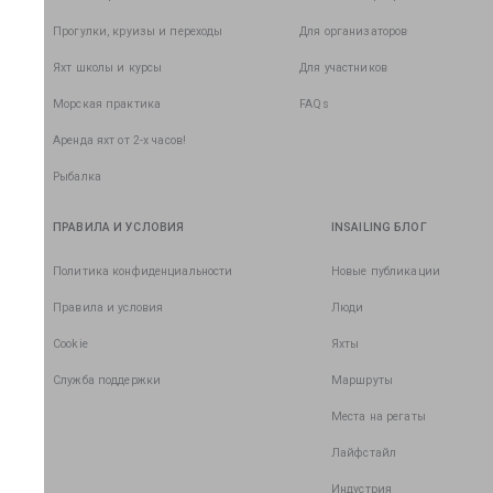
Прогулки, круизы и переходы
Для организаторов
Яхт школы и курсы
Для участников
Морская практика
FAQs
Аренда яхт от 2-х часов!
Рыбалка
ПРАВИЛА И УСЛОВИЯ
INSAILING БЛОГ
Политика конфиденциальности
Новые публикации
Правила и условия
Люди
Cookie
Яхты
Служба поддержки
Маршруты
Места на регаты
Лайфстайл
Индустрия