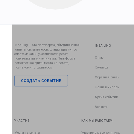
iNsailing – это платформа, объединяющая
INSAILING
капитанов, шкиперов, владельцев яхт со
спортсменами, участниками регат,
О нас
попутчиками и учениками. Платформа
помогает находить места на регате,
познакомит с шкипером.
Команда
Обратная связь
СОЗДАТЬ СОБЫТИЕ
Наши шкиперы
Архив событий
Все яхты
УЧАСТИЕ
КАК МЫ РАБОТАЕМ
Места на регаты
Участие в мероприятиях