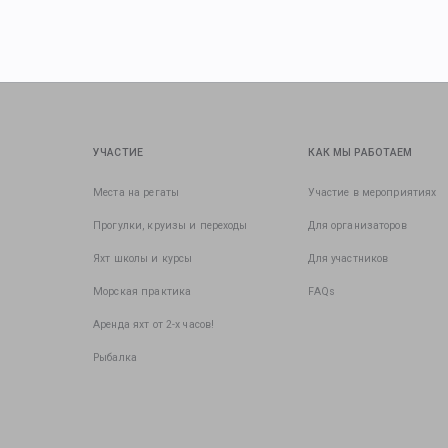
УЧАСТИЕ
КАК МЫ РАБОТАЕМ
Места на регаты
Участие в мероприятиях
Прогулки, круизы и переходы
Для организаторов
Яхт школы и курсы
Для участников
Морская практика
FAQs
Аренда яхт от 2-х часов!
Рыбалка