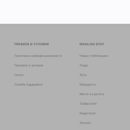
ПРАВИЛА И УСЛОВИЯ
INSAILING БЛОГ
Политика конфиденциальности
Новые публикации
Правила и условия
Люди
Cookie
Яхты
Служба поддержки
Маршруты
Места на регаты
Лайфстайл
Индустрия
Знания