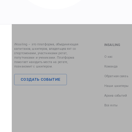
iNsailing – это платформа, объединяющая
INSAILING
капитанов, шкиперов, владельцев яхт со
спортсменами, участниками регат,
О нас
попутчиками и учениками. Платформа
помогает находить места на регате,
познакомит с шкипером.
Команда
Обратная связь
СОЗДАТЬ СОБЫТИЕ
Наши шкиперы
Архив событий
Все яхты