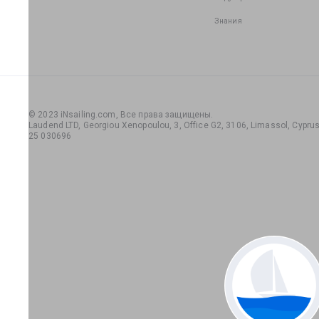
Знания
© 2023 iNsailing.com,
Все права защищены
.
Laudend LTD, Georgiou Xenopoulou, 3, Office G2, 3106, Limassol, Cyprus,
25 030696