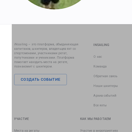
iNsailing – это платформа, объединяющая
INSAILING
капитанов, шкиперов, владельцев яхт со
спортсменами, участниками регат,
О нас
попутчиками и учениками. Платформа
помогает находить места на регате,
познакомит с шкипером.
Команда
Обратная связь
СОЗДАТЬ СОБЫТИЕ
Наши шкиперы
Архив событий
Все яхты
УЧАСТИЕ
КАК МЫ РАБОТАЕМ
Места на регаты
Участие в мероприятиях