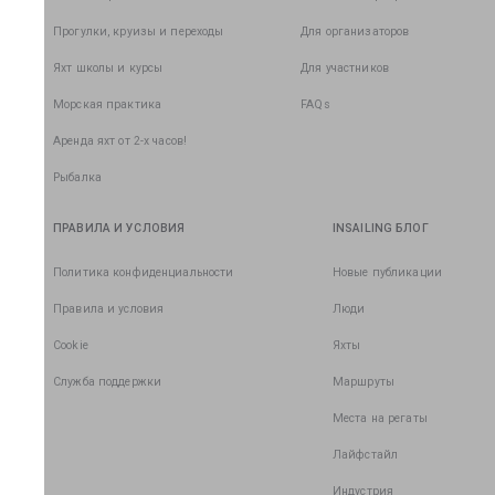
Прогулки, круизы и переходы
Для организаторов
Яхт школы и курсы
Для участников
Морская практика
FAQs
Аренда яхт от 2-х часов!
Рыбалка
ПРАВИЛА И УСЛОВИЯ
INSAILING БЛОГ
Политика конфиденциальности
Новые публикации
Правила и условия
Люди
Cookie
Яхты
Служба поддержки
Маршруты
Места на регаты
Лайфстайл
Индустрия