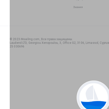
Знания
© 2023 iNsailing.com,
Все права защищены
.
Laudend LTD, Georgiou Xenopoulou, 3, Office G2, 3106, Limassol, Cyprus,
25 030696