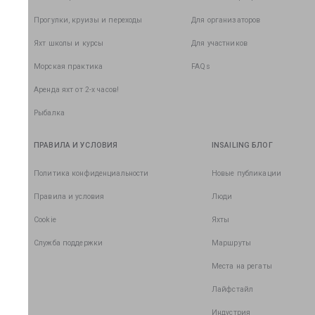
Прогулки, круизы и переходы
Для организаторов
Яхт школы и курсы
Для участников
Морская практика
FAQs
Аренда яхт от 2-х часов!
Рыбалка
ПРАВИЛА И УСЛОВИЯ
INSAILING БЛОГ
Политика конфиденциальности
Новые публикации
Правила и условия
Люди
Cookie
Яхты
Служба поддержки
Маршруты
Места на регаты
Лайфстайл
Индустрия