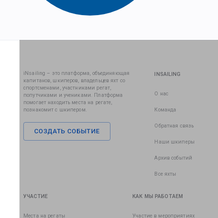
iNsailing – это платформа, объединяющая
INSAILING
капитанов, шкиперов, владельцев яхт со
спортсменами, участниками регат,
О нас
попутчиками и учениками. Платформа
помогает находить места на регате,
познакомит с шкипером.
Команда
Обратная связь
СОЗДАТЬ СОБЫТИЕ
Наши шкиперы
Архив событий
Все яхты
УЧАСТИЕ
КАК МЫ РАБОТАЕМ
Места на регаты
Участие в мероприятиях