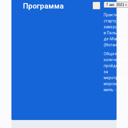
Программа
7 авг. 2021 г.
Практика
стартует и
завершаетс
в Пальма-
де-Майорка
(Испания)
Общее
количество
пройденных
за
мероприяти
морских
миль - 200