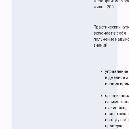
мероприятие мор
миль - 200.
Практический кур
включает в себя
получение навыко
знаний:
управление
в дневное и
ночное врем
организаци
взаимоотн
в экипаже;
подготовка 
выходу в мо
проверка