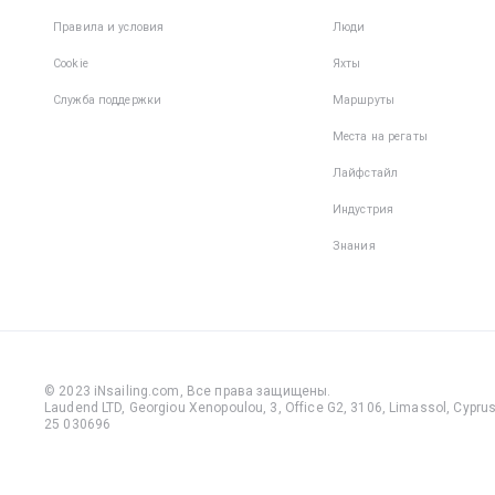
Правила и условия
Люди
Cookie
Яхты
Служба поддержки
Маршруты
Места на регаты
Лайфстайл
Индустрия
Знания
© 2023 iNsailing.com,
Все права защищены
.
Laudend LTD, Georgiou Xenopoulou, 3, Office G2, 3106, Limassol, Cyprus,
25 030696