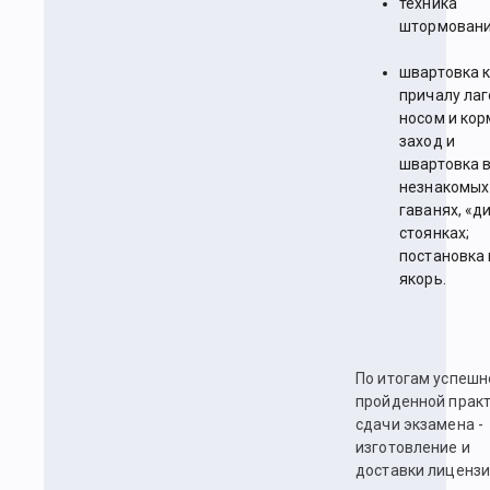
техника
штормовани
швартовка 
причалу лаг
носом и кор
заход и
швартовка 
незнакомых
гаванях, «д
стоянках;
постановка 
якорь.
По итогам успешн
пройденной практ
сдачи экзамена -
изготовление и
доставки лиценз