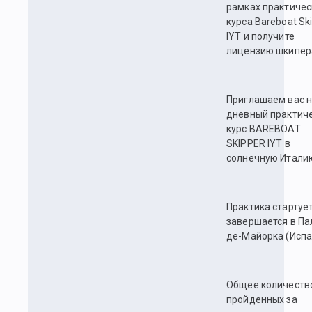
рамках практичес
курса Bareboat Sk
IYT и получите
лицензию шкипер
Приглашаем вас н
дневный практич
курс BAREBOAT
SKIPPER IYT в
солнечную Итали
Практика стартует
завершается в Па
де-Майорка (Испа
Общее количеств
пройденных за