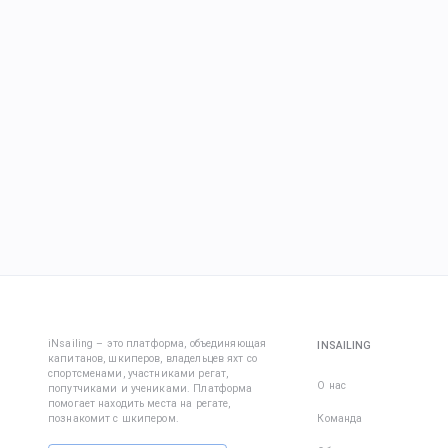
iNsailing – это платформа, объединяющая
INSAILING
капитанов, шкиперов, владельцев яхт со
спортсменами, участниками регат,
О нас
попутчиками и учениками. Платформа
помогает находить места на регате,
познакомит с шкипером.
Команда