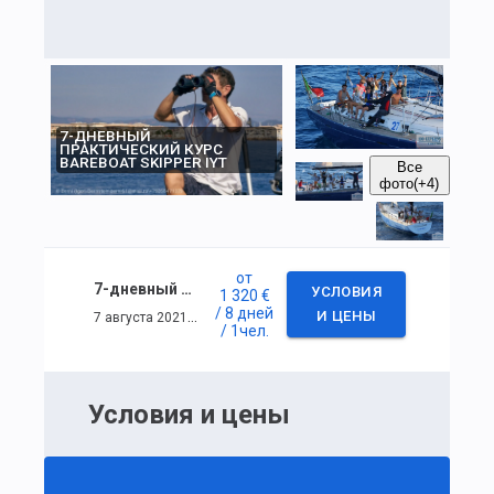
7-ДНЕВНЫЙ
ПРАКТИЧЕСКИЙ КУРС
BAREBOAT SKIPPER IYT
Все
фото
(+4)
от
7-дневный практический курс BAREBOAT SKIPPER IYT
УСЛОВИЯ
1 320 €
/ 8 дней
7 августа 2021 г. — 14 августа 2021 г.
И ЦЕНЫ
/ 1
чел.
Условия и цены