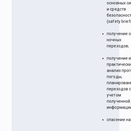
основных с
и средств
безопаснос
(safety brief
получение 
ночных
переходов;
получение 
практическ
анализ про
погоды,
планирован
переходов 
учетом
полученной
информации
спасение на