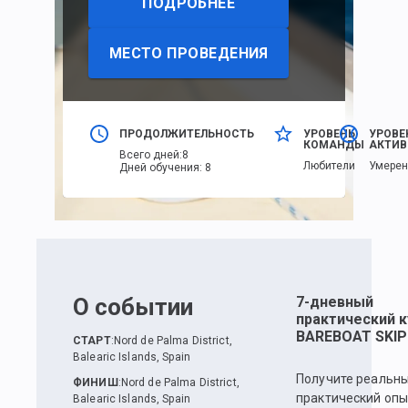
ПОДРОБНЕЕ
МЕСТО ПРОВЕДЕНИЯ
ПРОДОЛЖИТЕЛЬНОСТЬ
УРОВЕНЬ
УРОВЕ
КОМАНДЫ
АКТИВ
Всего дней
:
8
Любители
Умере
Дней обучения
:
8
О событии
7-дневный
практический к
BAREBOAT SKIP
СТАРТ
:
Nord de Palma District,
Balearic Islands, Spain
Получите реальн
ФИНИШ
:
Nord de Palma District,
практический опы
Balearic Islands, Spain