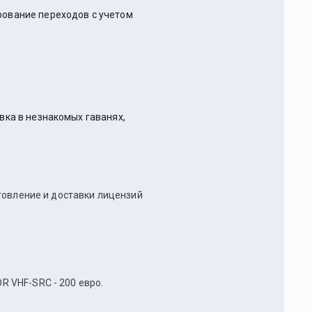
рование переходов с учетом
овка в незнакомых гаванях,
товление и доставки лицензий
 VHF-SRC - 200 евро.