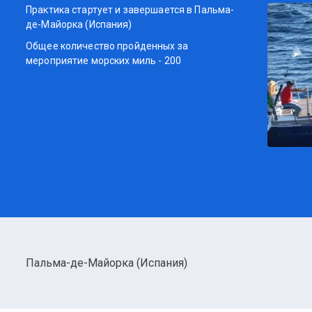
Практика стартует и завершается в Пальма-
де-Майорка (Испания)
Общее количество пройденных за
мероприятие морских миль - 200
Пальма-де-Майорка (Испания)