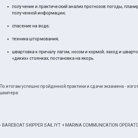
получение и практический анализ прогнозов погоды, плани
полученной информации;
спасение на воде;
техника штормования;
швартовка к причалу лагом, носом и кормой; заход и шварт
«диких» стоянках; постановка на якорь.
По итогам успешно пройденной практики и сдачи экзамена - изго
шкипера:
- BAREBOAT SKIPPER SAIL IYT + MARINA COMMUNICATION OPERATOR