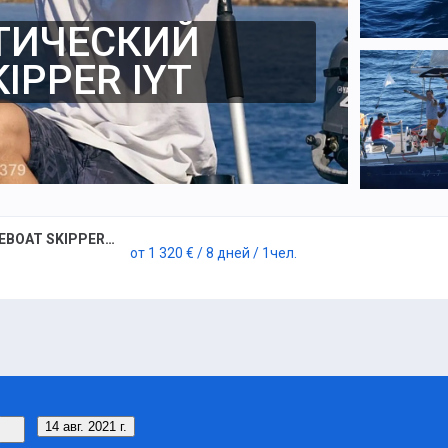
ТИЧЕСКИЙ
IPPER IYT
7-дневный практический курс BAREBOAT SKIPPER IYT
от
1 320 €
/ 8 дней
/ 1
чел.
14 авг. 2021 г.