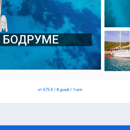
В БОДРУМЕ
от
475 €
/ 8 дней
/ 1
чел.