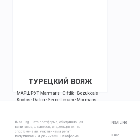
ТУРЕЦКИЙ ВОЯЖ
МАРШРУТ Marmaris · Ciftlik · Bozukkale ·
Knidos · Datca · Serce Limani · Marmaris
15
22
3
24
авг.
авг.
окт.
окт.
2026
2026
2026
2026
iNsailing – это платформа, объединяющая
INSAILING
капитанов, шкиперов, владельцев яхт со
г.
г.
г.
г.
спортсменами, участниками регат,
О нас
попутчиками и учениками. Платформа