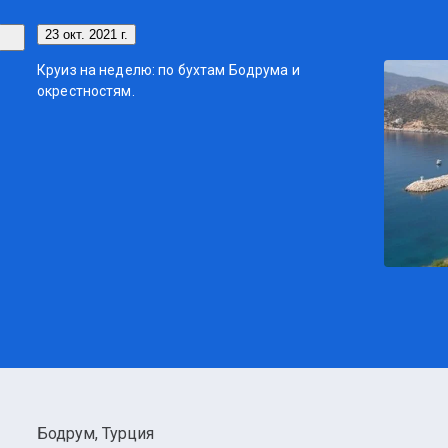
23 окт. 2021 г.
Круиз на неделю: по бухтам Бодрума и
окрестностям.
Бодрум, Турция