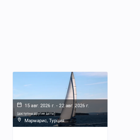
15 авг. 2026 г.
-
22 авг. 2026 г.
(
доступны другие даты
)
Мармарис, Турция