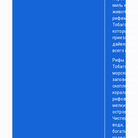
миль к
живописны
рифам
Тобаго, на
которые
приезжают
дайверы со
всего мира.
Рифы
Тобаго — эт
морской
заповедник
скопление
коралловых
рифов и
мелких
островков.
Чистейшая
вода,
богатый
подводный