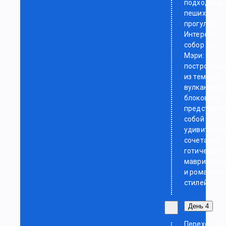
подходит д
пеших
прогулок.
Интересен
собор Сент-
Мэри:
построенны
из темных
вулканичес
блоков, он
представля
собой
удивительн
сочетание
готического
мавританск
и романско
стилей.
День 4
Переход 35