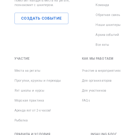
помогает находить места на регате,
познакомит с шкипером.
Команда
Обратная связь
СОЗДАТЬ СОБЫТИЕ
Наши шкиперы
Архив событий
Все яхты
УЧАСТИЕ
КАК МЫ РАБОТАЕМ
Места на регаты
Участие в мероприятиях
Прогулки, круизы и переходы
Для организаторов
Яхт школы и курсы
Для участников
Морская практика
FAQs
Аренда яхт от 2-х часов!
Рыбалка
ПРАВИЛА И УСЛОВИЯ
INSAILING БЛОГ