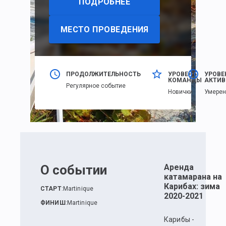
ПОДРОБНЕЕ
МЕСТО ПРОВЕДЕНИЯ
ПРОДОЛЖИТЕЛЬНОСТЬ
УРОВЕНЬ
УРОВЕ
КОМАНДЫ
АКТИВ
Регулярное событие
Новички
Умере
О событии
Аренда
катамарана на
Карибах: зима
СТАРТ
:
Martinique
2020-2021
ФИНИШ
:
Martinique
Карибы -