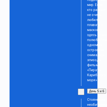
мир. Если
кто раньше
не очень
любил
плавать с
маской —
здесь точно
полюбит! На
одном из
островков
снимались
эпизоды
фильма
«Пираты
Карибского
моря».
День 5 и 6
Стоянки на
необитаем