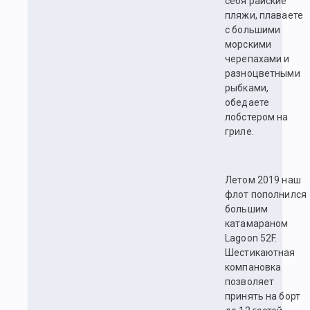
себя райские
пляжи, плаваете
с большими
морскими
черепахами и
разноцветными
рыбками,
обедаете
лобстером на
гриле.
Летом 2019 наш
флот пополнился
большим
катамараном
Lagoon 52F.
Шестикаютная
компановка
позволяет
принять на борт