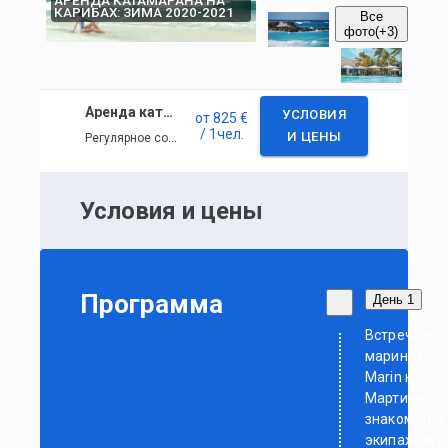
АРЕНДА КАТАМАРАНА НА
КАРИБАХ: ЗИМА 2020-2021
Все
фото
(+3)
Аренда катамарана на Карибах: зима 2020-2021
УСЛОВИЯ
от
825 €
/ 1
чел.
Регулярное событие
И ЦЕНЫ
Условия и цены
Программа
День 1
Встреча в
марине Le
Marin на
Мартинике,
знакомство 
экипажем и