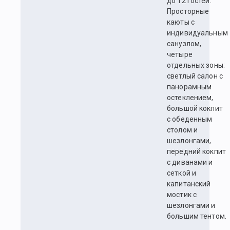
до 12 гостей.
Просторные
каюты с
индивидуальным
санузлом,
четыре
отдельных зоны:
светлый салон с
панорамным
остеклением,
большой кокпит
с обеденным
столом и
шезлонгами,
передний кокпит
с диванами и
сеткой и
капитанский
мостик с
шезлонгами и
большим тентом.