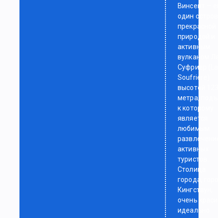
острове
Винсент — 
произраста
один остров
около 400
прекрасной
видов расте
природой и
активным
вулканом Л
Суфриер (L
Soufriere)
высотой 12
метра, под
к которому
является
любимым
развлечени
активных
туристов.
Столица
города, гор
Кингстаун,
очень краси
идеально