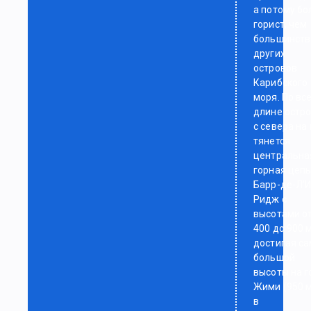
а потому бо
горист, чем
большинств
других
островов
Карибского
моря. По вс
длине остро
с севера на 
тянется
центральна
горная цеп
Барр-де-Л’И
Ридж с
высотами о
400 до 900 м
достигая с
большой
высоты на г
Жими (950 м
в