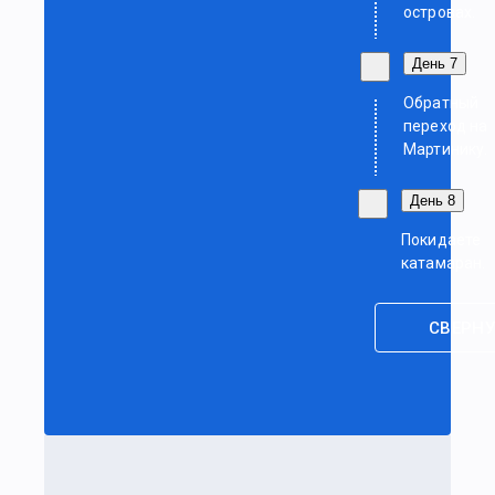
островах.
День 7
Обратный
переход на
Мартинику.
День 8
Покидаете
катамаран.
СВЕРНУ