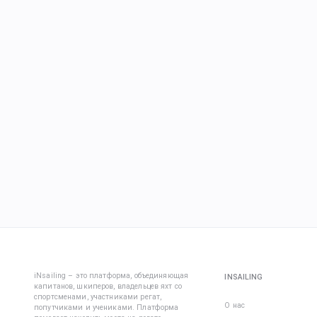
iNsailing – это платформа, объединяющая
INSAILING
капитанов, шкиперов, владельцев яхт со
спортсменами, участниками регат,
О нас
попутчиками и учениками. Платформа