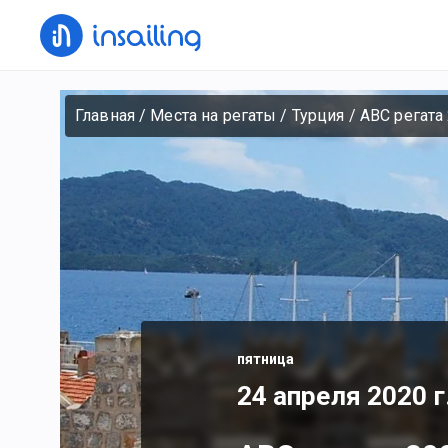
Главная
/
Места на регаты
/
Турция
/
АВС регата
пятница
24 апреля 2020 г