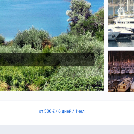
от
500 €
/ 6 дней
/ 1
чел.