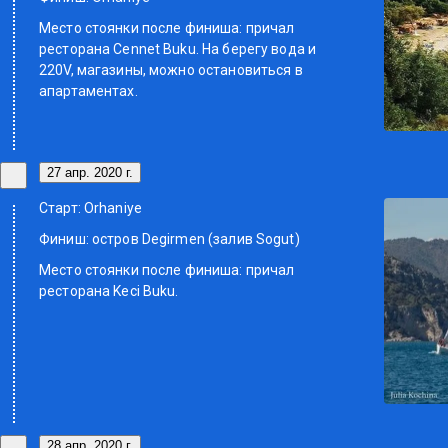
Место стоянки после финиша: причал
ресторана Cennet Buku. На берегу вода и
220V, магазины, можно остановиться в
апартаментах.
27 апр. 2020 г.
Старт: Orhaniye
Финиш: остров Degirmen (залив Sogut)
Место стоянки после финиша: причал
ресторана Keci Buku.
28 апр. 2020 г.