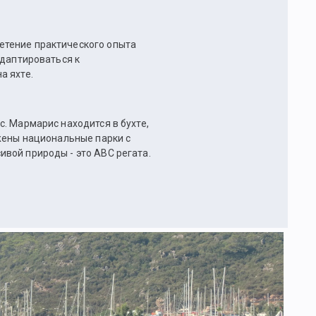
етение практического опыта
адаптироваться к
а яхте.
. Мармарис находится в бухте,
ожены национальные парки с
вой природы - это АВС регата.