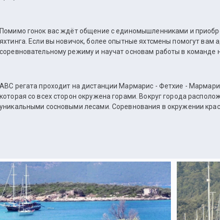
Помимо гонок вас ждёт общение с единомышленниками и приобр
яхтинга. Если вы новичок, более опытные яхтсмены помогут вам 
соревновательному режиму и научат основам работы в команде н
АВС регата проходит на дистанции Мармарис - Фетхие - Мармарис
которая со всех сторон окружена горами. Вокруг города распол
уникальными сосновыми лесами. Соревнования в окружении краси