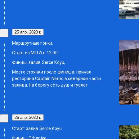
25 апр. 2020 г.
Маршрутные гонки.
Старт из MIRW в 12:00
Финиш: залив Serce Koyu,
Место стоянки после финиша: причал
ресторана Captain Nemo в северной части
залива. На берегу есть душ и туалет
26 апр. 2020 г.
Старт: залив Serce Koyu
Финиш: Orhaniye