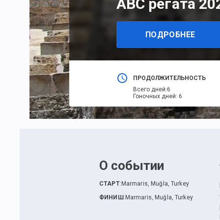
АВС регата 20
ПОДРОБНЕЕ
ПРОДОЛЖИТЕЛЬНОСТЬ
Всего дней
:
6
Гоночных дней
:
6
О событии
СТАРТ
:
Marmaris, Muğla, Turkey
ФИНИШ
:
Marmaris, Muğla, Turkey