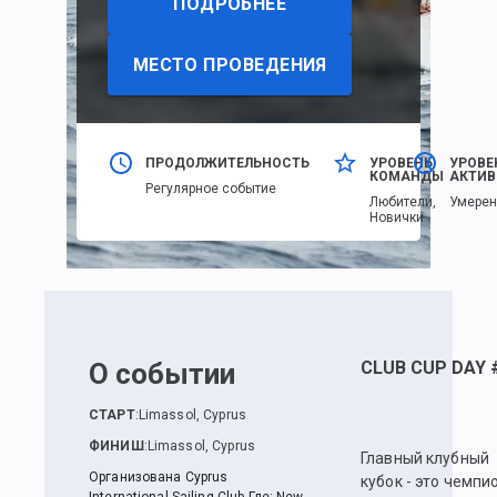
ПОДРОБНЕЕ
МЕСТО ПРОВЕДЕНИЯ
ПРОДОЛЖИТЕЛЬНОСТЬ
УРОВЕНЬ
УРОВЕ
КОМАНДЫ
АКТИВ
Регулярное событие
Любители,
Умере
Новички
О событии
CLUB CUP DAY 
СТАРТ
:
Limassol, Cyprus
ФИНИШ
:
Limassol, Cyprus
Главный клубный
Организована Cyprus
кубок - это чемпи