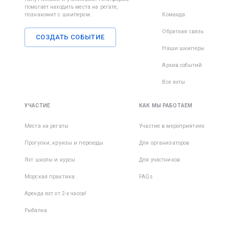
чтобы вы
заняты —
помогает находить места на регате,
познакомит с шкипером.
Команда
• Футбол
познако
некогда,
кофта с 
до начал
бороться
Обратная связь
защитой 
СОЗДАТЬ СОБЫТИЕ
регаты.
победу в
белье и 
Наши шкиперы
Также
Потом
существ
Архив событий
• Шапка/
встречае
множест
перчатки
месте в 
достато
Все яхты
эффекти
• Для за
мед. сре
УЧАСТИЕ
КАК МЫ РАБОТАЕМ
солнца и
укачиван
мы реко
море. Ес
Места на регаты
Участие в мероприятиях
приобре
начать
Прогулки, круизы и переходы
Для организаторов
кофту с 
принимат
рукавом 
заранее,
Яхт школы и курсы
Для участников
защитой
вероятн
Морская практика
FAQs
укачива
Обувь дл
сводится
Аренда яхт от 2-х часов!
• Cветла
Рыбалка
несколь