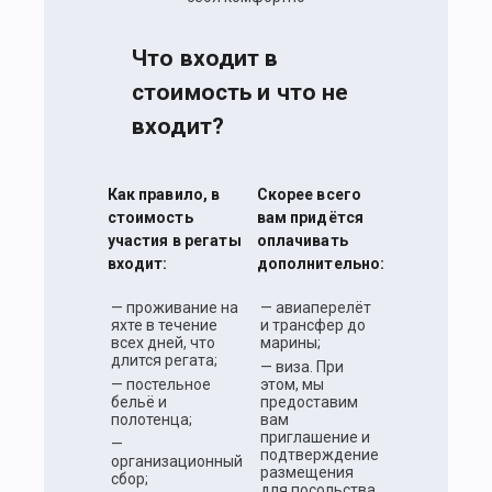
Что входит в
стоимость и что не
входит?
Как правило, в
Скорее всего
стоимость
вам придётся
участия в регаты
оплачивать
входит:
дополнительно:
— проживание на
— авиаперелёт
яхте в течение
и трансфер до
всех дней, что
марины;
длится регата;
— виза. При
— постельное
этом, мы
бельё и
предоставим
полотенца;
вам
приглашение и
—
подтверждение
организационный
размещения
сбор;
для посольства.