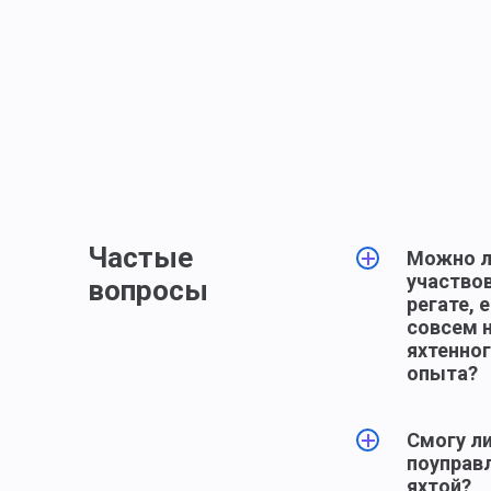
Частые
Можно л
участвов
вопросы
регате, 
совсем 
яхтенно
опыта?
Да, безу
Смогу ли
С вами б
поуправ
опытный
яхтой?
шкипер, 