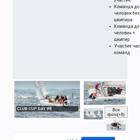
участие
Команда до
человек без
шкипера
Команда до
человек +
шкипер
Участие ча
команд
CLUB CUP DAY #8
Все
фото
(+8)