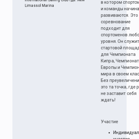
International Sailing Club Где: New
в котором спортс
Limassol Marina
и команды начина
развиваются. Это
соревнование
подходит для
спортсменов люб
уровня. Он служи
стартовой площа
для Чемпионата
Кипра, Чемпиона
Европы и Чемпио
мира в своем клас
Без преувеличени
это та точка, где 
не заставит себя
ждать!
Участие
Индивидуал