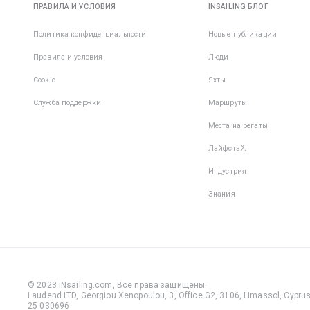
подошва
ПРАВИЛА И УСЛОВИЯ
INSAILING БЛОГ
не остав
следов н
Политика конфиденциальности
Новые публикации
корпусе 
Правила и условия
Люди
• Фиксир
Cookie
Яхты
пятка;
Служба поддержки
Маршруты
• Плотны
Места на регаты
закрытый
Лайфстайл
При
Индустрия
передви
по палуб
Знания
обуви м
упасть и
травмир
пальцы и
— на лод
много
© 2023 iNsailing.com,
Все права защищены
.
выступа
Laudend LTD, Georgiou Xenopoulou, 3, Office G2, 3106, Limassol, Cyprus,
25 030696
деталей,