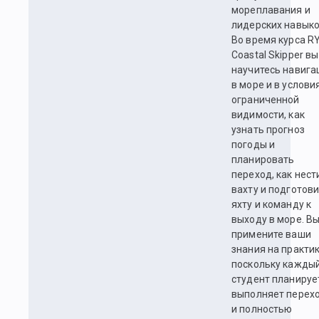
мореплавания и
лидерских навыко
Во время курса R
Coastal Skipper вы
научитесь навига
в море и в услови
ограниченной
видимости, как
узнать прогноз
погоды и
планировать
переход, как нест
вахту и подготов
яхту и команду к
выходу в море. В
примените ваши
знания на практик
поскольку кажды
студент планируе
выполняет перех
и полностью