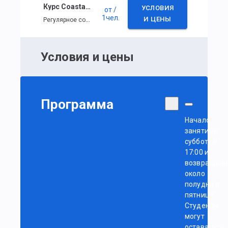
Курс Coastal Skipper
УСЛОВИЯ
от
/
1
чел.
Регулярное событие
И ЦЕНЫ
Условия и цены
Программа
Начало
занятий в
субботу в
17:00 и
возвращени
около
полудня в
пятницу.
Студенты
могут
оставаться