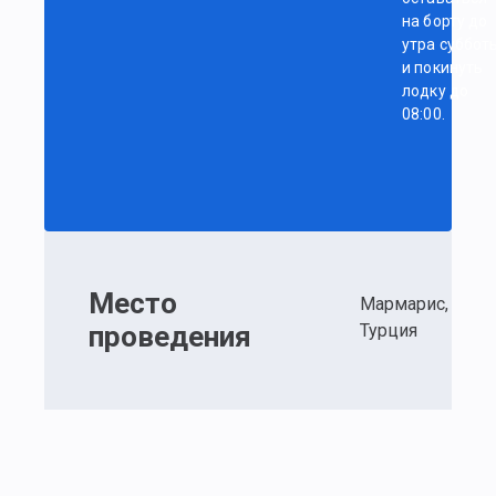
на борту до
утра суббот
и покинуть
лодку до
08:00.
Место
Мармарис,
проведения
Турция