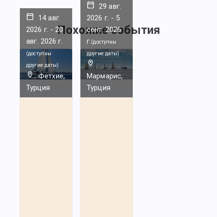
29 авг.
14 авг.
2026 г.
-
5
Похожие события
2026 г.
-
20
сент. 2026
авг. 2026 г.
г.
(
доступны
(
доступны
другие даты
)
другие даты
)
Фетхие,
Мармарис,
Турция
Турция