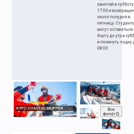
занятий в субботу
17:00 и возвраще
около полудня в
пятницу. Студент
могут оставаться
борту до утра суб
и покинуть лодку 
08:00.
КУРС COASTAL SKIPPER
Все
фото
(+2)