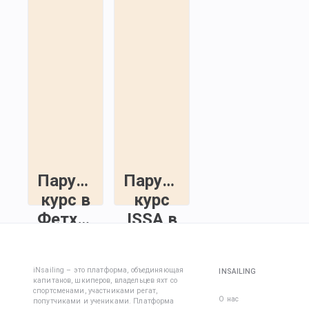
Парусный
Парусный
курс в
курс
Фетхие
ISSA в
Мармарисе
Недельное
обучение
Курс Inshore
iNsailing – это платформа, объединяющая
INSAILING
на
Skipper
капитанов, шкиперов, владельцев яхт со
парусном
спортсменами, участниками регат,
(капитан
О нас
попутчиками и учениками. Платформа
курсе
прибрежного