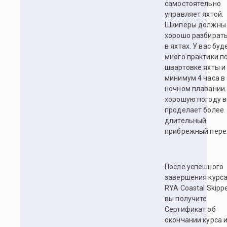
самостоятельно
управляет яхтой.
Шкиперы должны
хорошо разбират
в яхтах. У вас буд
много практики п
швартовке яхты и
минимум 4 часа в
ночном плавании.
хорошую погоду 
проделает более
длительный
прибрежный пере
После успешного
завершения курс
RYA Coastal Skipp
вы получите
Сертификат об
окончании курса 