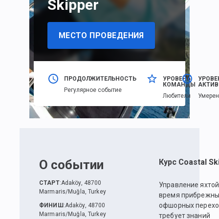
Skipper
МЕСТО ПРОВЕДЕНИЯ
ПРОДОЛЖИТЕЛЬНОСТЬ
УРОВЕНЬ
УРОВЕ
КОМАНДЫ
АКТИВ
Регулярное событие
Любители
Умере
О событии
Курс Coastal Sk
СТАРТ
:
Adaköy, 48700
Управление яхтой
Marmaris/Muğla, Turkey
время прибрежны
офшорных перех
ФИНИШ
:
Adaköy, 48700
Marmaris/Muğla, Turkey
требует знаний