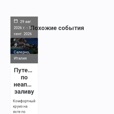
29 авг.
Похожие события
2026 г.
-
5
сент. 2026
г.
Салерно,
Италия
Путешествие
по
неаполитанскому
заливу
Комфортный
круиз на
яхте по