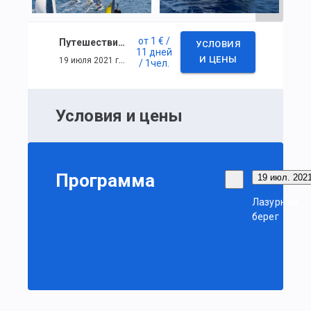
от
1 €
/
Путешествие из Италии (Империа) до Пальма де Майорки
УСЛОВИЯ
11 дней
19 июля 2021 г. — 29 июля 2021 г.
И ЦЕНЫ
/ 1
чел.
Условия и цены
Программа
19 июл. 2021
Лазурный
берег