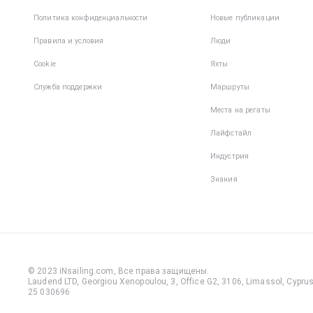
Политика конфиденциальности
Новые публикации
Правила и условия
Люди
Cookie
Яхты
Служба поддержки
Маршруты
Места на регаты
Лайфстайл
Индустрия
Знания
© 2023 iNsailing.com,
Все права защищены
.
Laudend LTD, Georgiou Xenopoulou, 3, Office G2, 3106, Limassol, Cyprus,
25 030696