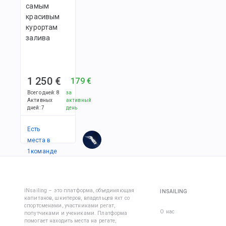
самым
красивым
курортам
залива
1 250 €
179 €
Всего дней
:
8
за
Активных
активный
дней
:
7
день
Есть
места в
1
командe
iNsailing – это платформа, объединяющая
INSAILING
капитанов, шкиперов, владельцев яхт со
спортсменами, участниками регат,
О нас
попутчиками и учениками. Платформа
помогает находить места на регате,