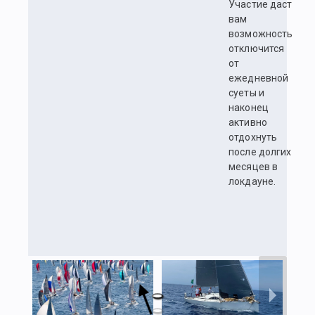
Участие даст
вам
возможность
отключится
от
ежедневной
суеты и
наконец
активно
отдохнуть
после долгих
месяцев в
локдауне.