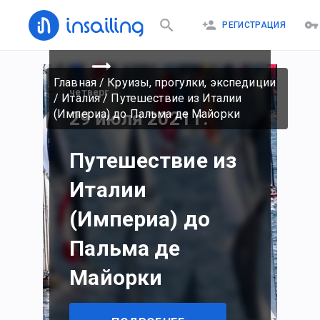
19 июля 2021 г.
РЕГИСТРАЦИЯ
Главная
/
Круизы, прогулки, экспедиции
четверг
/
Италия
/
Путешествие из Италии
(Империа) до Пальма де Майорки
29 июля 2021 г.
Путешествие из
Италии
(Империа) до
Пальма де
Майорки