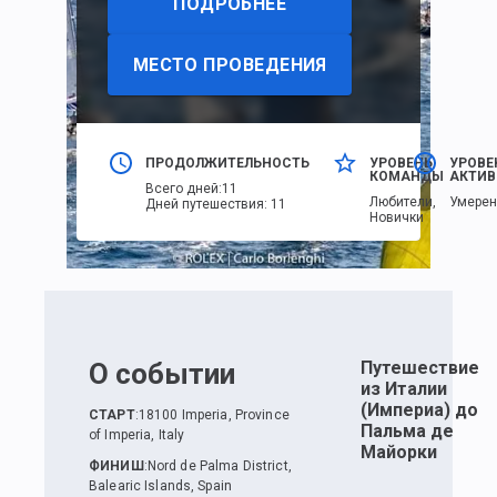
ПОДРОБНЕЕ
МЕСТО ПРОВЕДЕНИЯ
ПРОДОЛЖИТЕЛЬНОСТЬ
УРОВЕНЬ
УРОВЕ
КОМАНДЫ
АКТИВ
Всего дней
:
11
Любители,
Умере
Дней путешествия
:
11
Новички
О событии
Путешествие
из Италии
(Империа) до
СТАРТ
:
18100 Imperia, Province
Пальма де
of Imperia, Italy
Майорки
ФИНИШ
:
Nord de Palma District,
Balearic Islands, Spain