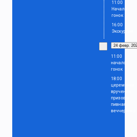
11:00
Начало
гонок
16:00
Экскурсия
24 февр. 202
11:00
начало
гонок
18:00
церемония
вручения
призов и
пивная
веччеринка