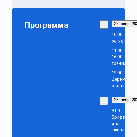
Программа
22 февр. 202
10:00
регистраци
11:00 –
16:00 —
тренировка
19:00
Церемония
открытия
23 февр. 202
9:00
Брифинг
для
шкиперов