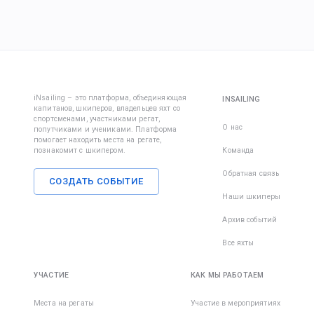
— одева
участник
руль, мо
удобно и
знакомят
занятьс
погоде.
с другом
настрой
капитано
парусов.
Одежда:
Капитан 
Вовлекит
на все в
в дело,
• Ветров
вопросы.
покажит
iNsailing – это платформа, объединяющая
INSAILING
штаны и
экипажа
капитанов, шкиперов, владельцев яхт со
организм
спортсменами, участниками регат,
шорты;
группово
вы сильн
О нас
попутчиками и учениками. Платформа
чтобы вы
заняты —
помогает находить места на регате,
познакомит с шкипером.
Команда
• Футбол
познако
некогда,
кофта с 
до начал
бороться
Обратная связь
защитой 
СОЗДАТЬ СОБЫТИЕ
регаты.
победу в
белье и 
Наши шкиперы
Также
Потом
существ
Архив событий
• Шапка/
встречае
множест
перчатки
месте в 
достато
Все яхты
эффекти
• Для за
мед. сре
УЧАСТИЕ
КАК МЫ РАБОТАЕМ
солнца и
укачиван
мы реко
море. Ес
Места на регаты
Участие в мероприятиях
приобре