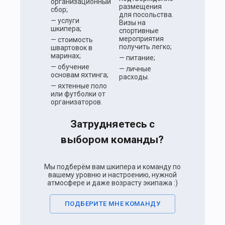
организационный
размещения
сбор;
для посольства.
— услуги
Визы на
шкипера;
спортивные
мероприятия
— стоимость
получить легко;
швартовок в
маринах;
— питание;
— обучение
— личные
основам яхтинга;
расходы.
— яхтенные поло
или футболки от
организаторов.
Затрудняетесь с
выбором команды?
Мы подберём вам шкипера и команду по
вашему уровню и настроению, нужной
атмосфере и даже возрасту экипажа :)
ПОДБЕРИТЕ МНЕ КОМАНДУ