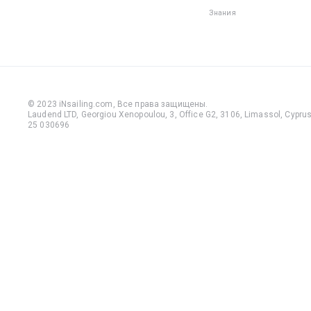
по палуб
Знания
обуви м
упасть и
травмир
пальцы и
— на лод
много
© 2023 iNsailing.com,
Все права защищены
.
выступа
Laudend LTD, Georgiou Xenopoulou, 3, Office G2, 3106, Limassol, Cyprus,
25 030696
деталей,
которые 
зацепить
сожален
даже оп
моряки н
застрахо
неприят
травм, к
пренебр
этим пр
правило