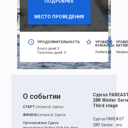
ПОДРОБНЕЕ
МЕСТО ПРОВЕДЕНИЯ
ПРОДОЛЖИТЕЛЬНОСТЬ
УРОВЕНЬ
УРОВЕ
КОМАНДЫ
АКТИВ
Всего дней
:
3
Любители
Умере
Гоночных дней
:
3
О событии
Cyprus FAREAS
28R Winter Seri
Third stage
СТАРТ
:
Limassol, Cyprus
ФИНИШ
:
Limassol, Cyprus
Cyprus FAREAST
Организована Cyprus
28R Series - это