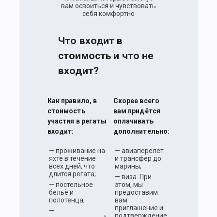
вам освоиться и чувствовать
себя комфортно
Что входит в
стоимость и что не
входит?
Как правило, в
Скорее всего
стоимость
вам придётся
участия в регаты
оплачивать
входит:
дополнительно:
— проживание на
— авиаперелёт
яхте в течение
и трансфер до
всех дней, что
марины;
длится регата;
— виза. При
— постельное
этом, мы
бельё и
предоставим
полотенца;
вам
приглашение и
—
подтверждение