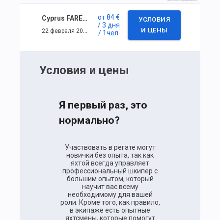
от
84 €
Cyprus FAREAST 28R Winter Series. Third stage
УСЛОВИЯ
/ 3 дня
22 февраля 2024 г. — 24 февраля 2024 г.
И ЦЕНЫ
/ 1
чел.
Условия и цены
Я первый раз, это
нормально?
Участвовать в регате могут
новички без опыта, так как
яхтой всегда управляет
профессиональный шкипер с
большим опытом, который
научит вас всему
необходимому для вашей
роли. Кроме того, как правило,
в экипаже есть опытные
яхтсмены, которые помогут