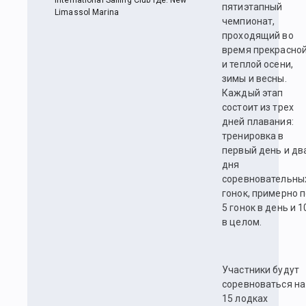
International Sailing Club Где: New
пятиэтапный
Limassol Marina
чемпионат,
проходящий во
время прекрасно
и теплой осени,
зимы и весны.
Каждый этап
состоит из трех
дней плавания:
тренировка в
первый день и дв
дня
соревновательны
гонок, примерно 
5 гонок в день и 1
в целом.
Участники будут
соревноваться на
15 лодках