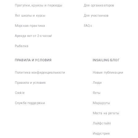
начать
Прогулки, круизы и переходы
Для организаторов
кофту с 
принимат
рукавом 
заранее,
Яхт школы и курсы
Для участников
защитой
вероятн
Морская практика
FAQs
укачива
Обувь дл
сводится
Аренда яхт от 2-х часов!
• Cветла
Рыбалка
несколь
подошва
ПРАВИЛА И УСЛОВИЯ
INSAILING БЛОГ
не остав
следов н
Политика конфиденциальности
Новые публикации
корпусе 
Правила и условия
Люди
• Фиксир
Cookie
Яхты
пятка;
Служба поддержки
Маршруты
• Плотны
Места на регаты
закрытый
Лайфстайл
При
Индустрия
передви