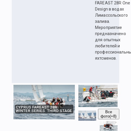
FAREAST 28R One
Design в водах
Лимассольского
залива.
Мероприятие
предназначено
для опытных
любителей и
профессиональн
яхтсменов.
CYPRUS FAREAST 28R
WINTER SERIES. THIRD STAGE
Все
фото
(+8)