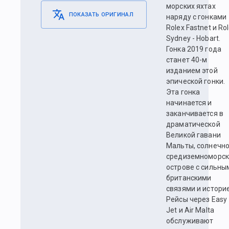
морских яхтах
ПОКАЗАТЬ ОРИГИНАЛ
наряду с гонками
Rolex Fastnet и Ro
Sydney - Hobart.
Гонка 2019 года
станет 40-м
изданием этой
эпической гонки.
Эта гонка
начинается и
заканчивается в
драматической
Великой гавани
Мальты, солнечн
средиземноморс
острове с сильны
британскими
связями и истори
Рейсы через Easy
Jet и Air Malta
обслуживают