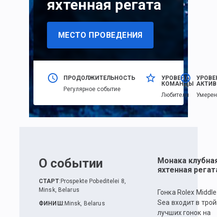
яхтенная регата
МЕСТО ПРОВЕДЕНИЯ
ПРОДОЛЖИТЕЛЬНОСТЬ
УРОВЕНЬ
УРОВЕ
КОМАНДЫ
АКТИВ
Регулярное событие
Любители
Умере
О событии
Монака клубна
яхтенная регат
СТАРТ
:
Prospekte Pobeditelei 8,
Minsk, Belarus
Гонка Rolex Middle
Sea входит в трой
ФИНИШ
:
Minsk, Belarus
лучших гонок на