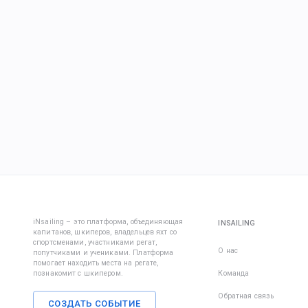
iNsailing – это платформа, объединяющая
INSAILING
капитанов, шкиперов, владельцев яхт со
спортсменами, участниками регат,
О нас
попутчиками и учениками. Платформа
помогает находить места на регате,
познакомит с шкипером.
Команда
Обратная связь
СОЗДАТЬ СОБЫТИЕ