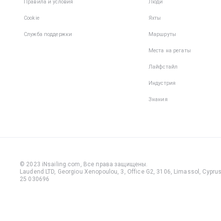
Правила и условия
Люди
Cookie
Яхты
Служба поддержки
Маршруты
Места на регаты
Лайфстайл
Индустрия
Знания
© 2023 iNsailing.com,
Все права защищены
.
Laudend LTD, Georgiou Xenopoulou, 3, Office G2, 3106, Limassol, Cyprus,
25 030696