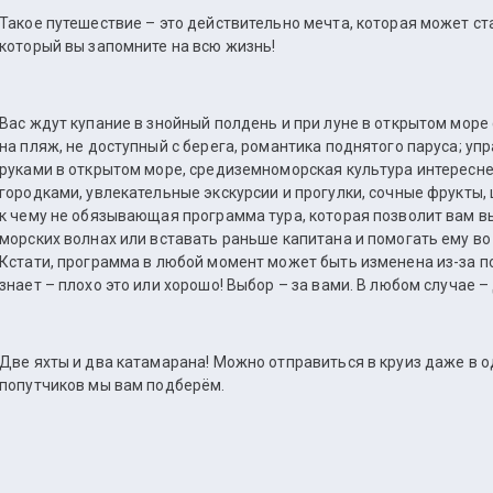
Такое путешествие – это действительно мечта, которая может ст
который вы запомните на всю жизнь!
Вас ждут купание в знойный полдень и при луне в открытом море 
на пляж, не доступный с берега, романтика поднятого паруса; у
руками в открытом море, средиземноморская культура интересн
городками, увлекательные экскурсии и прогулки, сочные фрукты,
к чему не обязывающая программа тура, которая позволит вам вы
морских волнах или вставать раньше капитана и помогать ему во 
Кстати, программа в любой момент может быть изменена из-за по
знает – плохо это или хорошо! Выбор – за вами. В любом случае – 
Две яхты и два катамарана! Можно отправиться в круиз даже в 
попутчиков мы вам подберём.