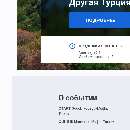
Другая Турци
ПОДРОБНЕЕ
ПРОДОЛЖИТЕЛЬНОСТЬ
Всего дней
:
8
Дней путешествия
:
8
О событии
СТАРТ
:
Göcek, Fethiye/Muğla,
Turkey
ФИНИШ
:
Marmaris, Muğla, Turkey