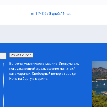
от
1 743 €
/ 8 дней
/ 1
чел.
28 мая 2022 г.
Встреча участников в марине. Инструктаж,
погрузка вещей и размещение на яхтах/
катамаранах. Свободный вечер в городе.
Ночь на борту в марине.