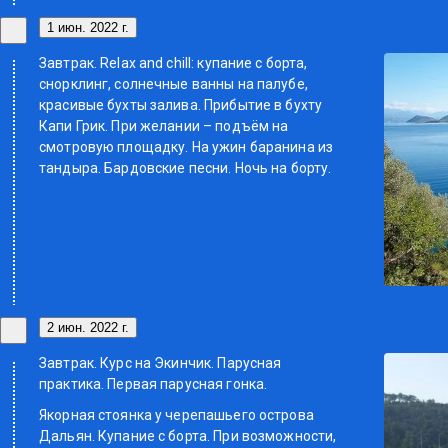
1 июн. 2022 г.
Завтрак. Relax and chill: купание с борта,
снорклинг, солнечные ванны на палубе,
красивые бухты залива. Прибытие в бухту
Капи Грик. При желании – подъём на
смотровую площадку. На ужин баранина из
тандыра. Бардовские песни. Ночь на борту.
2 июн. 2022 г.
Завтрак. Курс на Экинчик. Парусная
практика. Первая парусная гонка.
Якорная стоянка у черепашьего острова
Дальян. Купание с борта. При возможности,