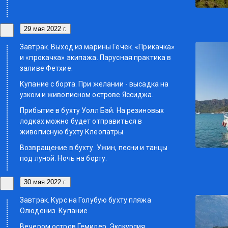
29 мая 2022 г.
Завтрак. Выход из марины Гёчек. «Прикачка»
и «прокачка» экипажа. Парусная практика в
заливе Фетхие.
Купание с борта. При желании - высадка на
узком и живописном острове Яссиджа.
Прибытие в бухту Уолл Бэй. На резиновых
лодках можно будет отправиться в
живописную бухту Клеопатры.
Возвращение в бухту. Ужин, песни и танцы
под луной. Ночь на борту.
30 мая 2022 г.
Завтрак. Курс на Голубую бухту пляжа
Олюдениз. Купание.
Вечером остров Гемилер. Экскурсия.