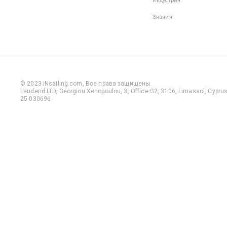
Индустрия
Знания
© 2023 iNsailing.com,
Все права защищены
.
Laudend LTD, Georgiou Xenopoulou, 3, Office G2, 3106, Limassol, Cyprus,
25 030696