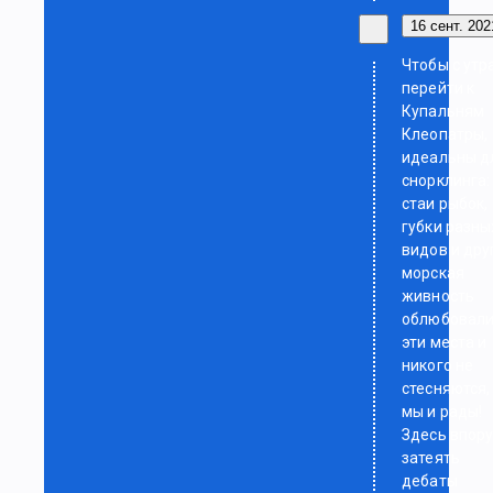
16 сент. 2021
Чтобы с утр
перейти к
Купальням
Клеопатры,
идеальны д
снорклинга:
стаи рыбок,
губки разны
видов и дру
морская
живность
облюбовал
эти места и
никого не
стесняются,
мы и рады!
Здесь впор
затеять
дебаты