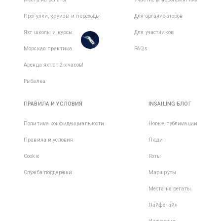
Активных
активный
дней
:
7
день
Прогулки, круизы и переходы
Для организаторов
Есть
Яхт школы и курсы
Для участников
места в
Морская практика
FAQs
1
командe
Аренда яхт от 2-х часов!
Рыбалка
ПРАВИЛА И УСЛОВИЯ
INSAILING БЛОГ
Политика конфиденциальности
Новые публикации
Правила и условия
Люди
Cookie
Яхты
Служба поддержки
Маршруты
Места на регаты
Лайфстайл