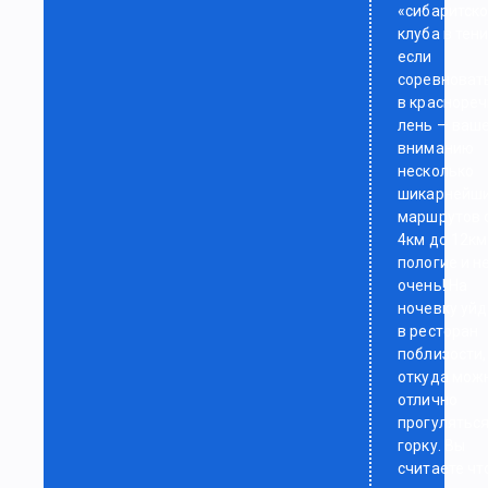
«сибаритско
клуба в тени
если
соревноват
в красноре
лень — ваш
вниманию
несколько
шикарнейш
маршрутов 
4км до 12км
пологие и н
очень! На
ночевку уй
в ресторан
поблизости,
откуда мож
отлично
прогуляться
горку. Вы
считаете чт