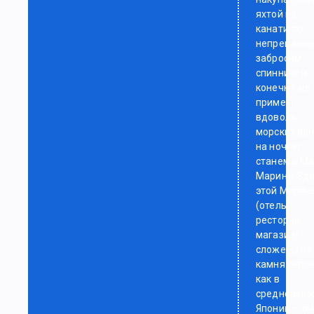
яхтой на
канатиках,
непременн
забросим
спиннинг и
конечно же
примем
вдоволь
морских ван
на ночлег
станем в М
Марина: Зд
этой Марин
(отель,
ресторан,
магазин)
сложены из
камня совс
как в
средневеко
Японии — о