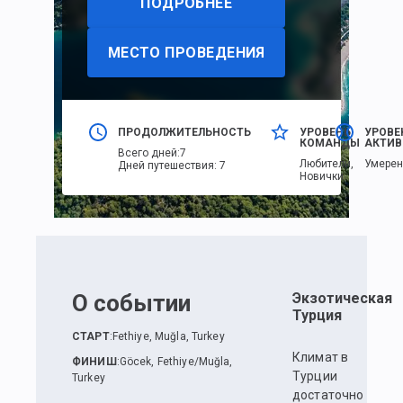
ПОДРОБНЕЕ
МЕСТО ПРОВЕДЕНИЯ
ПРОДОЛЖИТЕЛЬНОСТЬ
УРОВЕНЬ
УРОВЕ
КОМАНДЫ
АКТИВ
Всего дней
:
7
Любители,
Умере
Дней путешествия
:
7
Новички
О событии
Экзотическая
Турция
СТАРТ
:
Fethiye, Muğla, Turkey
Климат в
ФИНИШ
:
Göcek, Fethiye/Muğla,
Турции
Turkey
достаточно