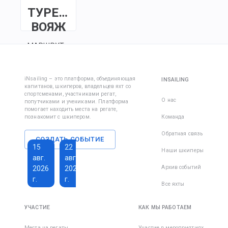
ТУРЕЦКИЙ
ВОЯЖ
МАРШРУТ
Marmaris ·
Ciftlik ·
Bozukkale ·
iNsailing – это платформа, объединяющая
INSAILING
капитанов, шкиперов, владельцев яхт со
Knidos ·
спортсменами, участниками регат,
Datca ·
О нас
попутчиками и учениками. Платформа
помогает находить места на регате,
Serce
познакомит с шкипером.
Команда
Limani ·
Marmaris
Обратная связь
СОЗДАТЬ СОБЫТИЕ
15
22
3
24
Наши шкиперы
авг.
авг.
окт.
окт.
Архив событий
2026
2026
2026
2026
г.
г.
г.
г.
Все яхты
750 €
108 €
УЧАСТИЕ
КАК МЫ РАБОТАЕМ
Всего
дней
:
8
за
Места на регаты
Участие в мероприятиях