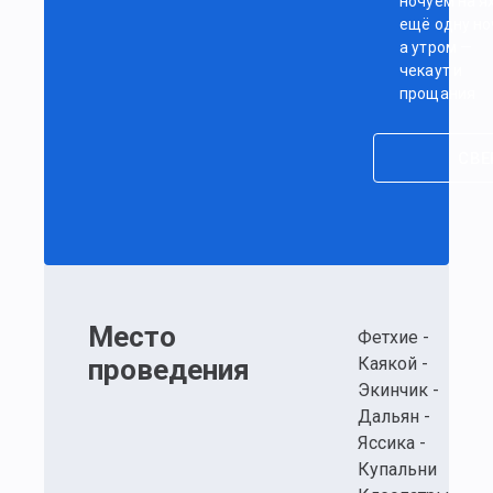
ночуем на я
ещё одну но
а утром —
чекаут и
прощания
СВЕ
Место
Фетхие -
проведения
Каякой -
Экинчик -
Дальян -
Яссика -
Купальни