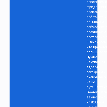
осваиваем с
фридайвинг
словом дел
всё то, что и
обычно, но
сейчас уже 
осознанием
всех вариан
— выбираем
что нравитс
больше всег
Нужно
накупаться
вдоволь,
сегодня мы
оканчиваем
наше
путешествие
Гьочеке. В п
важно приб
к 18:00, мы