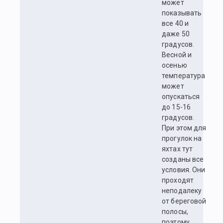
может
показывать
все 40 и
даже 50
градусов.
Весной и
осенью
температура
может
опускаться
до 15-16
градусов.
При этом для
прогулок на
яхтах тут
созданы все
условия. Они
проходят
неподалеку
от береговой
полосы,
поэтому