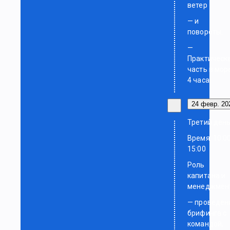
ветер
— и
повороты.
—
Практическ
часть в мор
4 часа.
24 февр. 202
Третий ден
Время: 10:0
15:00
Роль
капитана и
менеджмен
— проведен
брифинга с
командой,