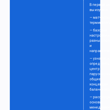
В первый д
вы изучите:
— матчасть 
терминолог
— базовые
настройки н
разных курс
и
направлени
— узнаете, к
определять
центр
парусности 
общие
концепции
баланса яхт
— рассмотр
основы
менеджмен