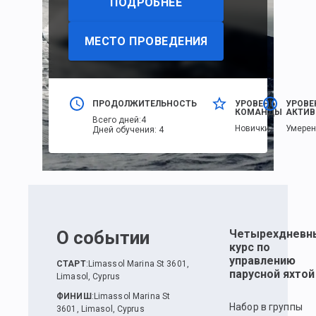
ПОДРОБНЕЕ
МЕСТО ПРОВЕДЕНИЯ
ПРОДОЛЖИТЕЛЬНОСТЬ
УРОВЕНЬ
УРОВЕ
КОМАНДЫ
АКТИВ
Всего дней
:
4
Новички
Умере
Дней обучения
:
4
О событии
Четырехдневн
курс по
управлению
СТАРТ
:
Limassol Marina St 3601,
парусной яхтой
Limasol, Cyprus
ФИНИШ
:
Limassol Marina St
Набор в группы
3601, Limasol, Cyprus