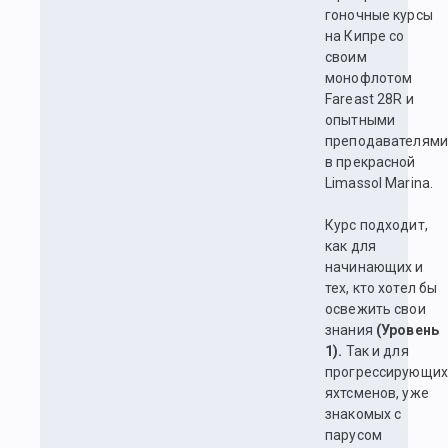
гоночные курсы
на Кипре со
своим
монофлотом
Fareast 28R и
опытными
преподавателями
в прекрасной
Limassol Marina.
Курс подходит,
как для
начинающих и
тех, кто хотел бы
освежить свои
знания
(Уровень
1).
Так и для
прогрессирующих
яхтсменов, уже
знакомых с
парусом