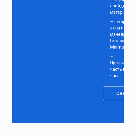
пройденног
материала,
— швартовк
яхты и
маневры в
Limassol
Marina.
—
Практическ
часть в море
часа.
СВЕРНУ