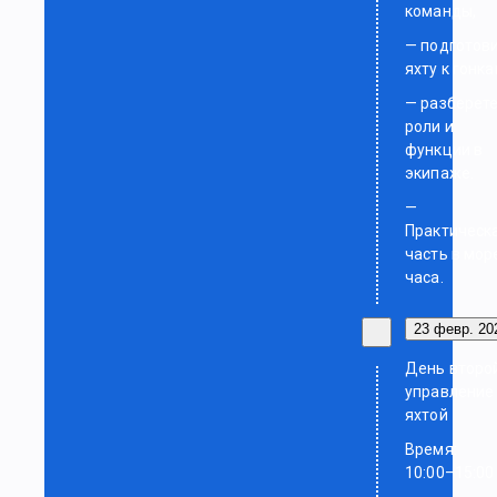
команды,
— подготов
яхту к гонка
— разберет
роли и
функции в
экипаже.
—
Практическ
часть в мор
часа.
23 февр. 202
День второ
управление
яхтой
Время:
10:00–15:00