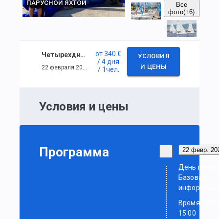
ПАРУСНОЙ ЯХТОЙ
Все
фото
(+6)
от
340 €
Четырехдневный курс по управлению парусной яхтой
УСЛОВИЯ
/ 4 дня
22 февраля 2020 г. — 25 февраля 2020 г.
И ЦЕНЫ
/ 1
чел.
Условия и цены
Программа
22 февр. 202
День первы
Базовая
информаци
Время: 10:0
15:00