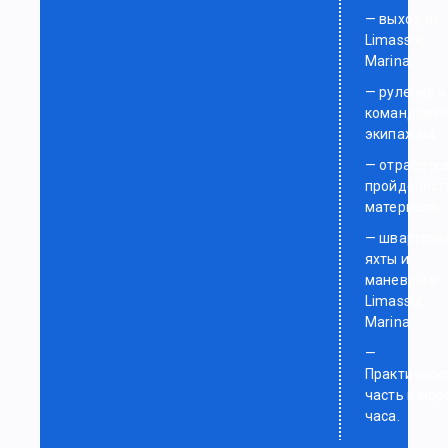
— выход из
Limassol
Marina,
— руление и
командован
экипажем,
— отработк
пройденног
материала,
— швартовк
яхты и
маневры в
Limassol
Marina.
—
Практическ
часть в мор
часа.