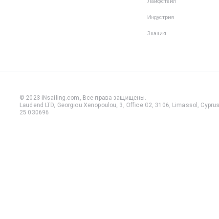
Лайфстайл
Индустрия
Знания
© 2023 iNsailing.com,
Все права защищены
.
Laudend LTD, Georgiou Xenopoulou, 3, Office G2, 3106, Limassol, Cyprus,
25 030696