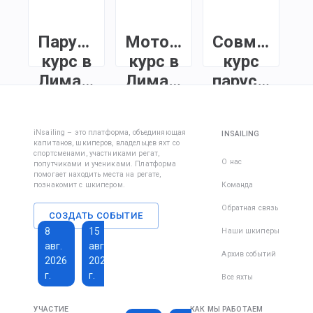
Парусный
Моторный
Совмещенн
курс в
курс в
курс
Лимассоле
Лимассоле
парус+мото
в
Чтобы стать
Курс капитана
Лимассоле
лицензированным
моторной яхты в
iNsailing – это платформа, объединяющая
INSAILING
шкипером и
Лимассоле с
капитанов, шкиперов, владельцев яхт со
У нас вы можете
арендовать яхты
практическим
спортсменами, участниками регат,
пройти
О нас
попутчиками и учениками. Платформа
по всему миру,
обучением в
помогает находить места на регате,
специальный
пройдите курс
море. Освойте
познакомит с шкипером.
Команда
курс и получить
ISSA INSHORE
навигацию,
международные
Обратная связь
Skipper.
маневрирование
СОЗДАТЬ СОБЫТИЕ
лицензии на
и безопасность,
8
15
22
Наши шкиперы
управление
чтобы уверенно
авг.
авг.
авг.
парусной и
управлять
Архив событий
2026
2026
2026
моторными
моторной яхтой
г.
г.
г.
яхтами,
Все яхты
в реальных
включая
условиях.
1 600 €
229 €
управление в
УЧАСТИЕ
КАК МЫ РАБОТАЕМ