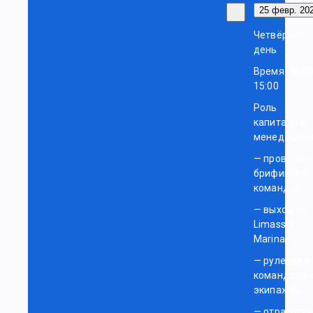
25 февр. 202
Четвёртый
день
Время: 10:0
15:00
Роль
капитана и
менеджмент
— проведен
брифинга с
командой,
— выход из
Limassol
Marina,
— руление и
командован
экипажем,
— отработка