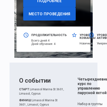
ПОДРОБНЕЕ
МЕСТО ПРОВЕДЕНИЯ
ПРОДОЛЖИТЕЛЬНОСТЬ
УРОВЕНЬ
УРОВЕ
КОМАНДЫ
АКТИВ
Всего дней
:
4
Новички
Умере
Дней обучения
:
4
О событии
Четырехдневн
курс по
управлению
СТАРТ
:
Limassol Marina St 3601,
парусной яхтой
Limasol, Cyprus
ФИНИШ
:
Limassol Marina St
Набор в группы
3601, Limasol, Cyprus