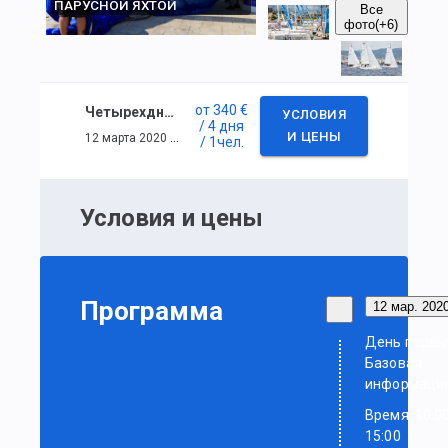
ПАРУСНОЙ ЯХТОЙ
Все
фото
(+6)
от
340 €
Четырехдневный курс по управлению парусной яхтой
УСЛОВИЯ
/ 4 дня
12 марта 2020 г. — 15 марта 2020 г.
И ЦЕНЫ
/ 1
чел.
Условия и цены
Программа
12 мар. 2020
День первы
Базовая
информаци
Время: 10:0
15:00