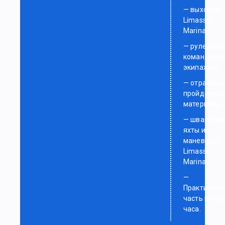
— выход из
Limassol
Marina,
— руление и
командован
экипажем,
— отработк
пройденног
материала,
— швартовк
яхты и
маневры в
Limassol
Marina.
—
Практическ
часть в мор
часа.