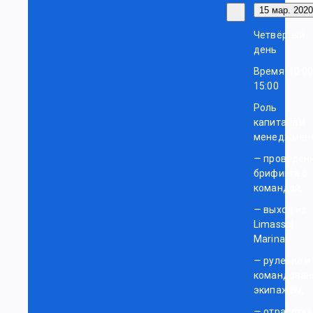
15 мар. 2020 
Четвёртый
день
Время: 10:0
15:00
Роль
капитана и
менеджмент
— проведен
брифинга с
командой,
— выход из
Limassol
Marina,
— руление и
командован
экипажем,
— отработка