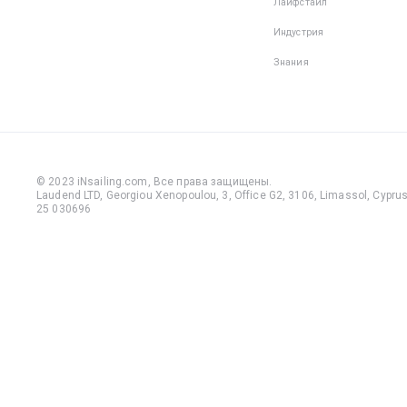
Лайфстайл
Индустрия
Знания
© 2023 iNsailing.com,
Все права защищены
.
Laudend LTD, Georgiou Xenopoulou, 3, Office G2, 3106, Limassol, Cyprus,
25 030696