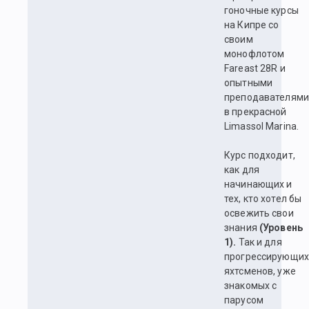
гоночные курсы
на Кипре со
своим
монофлотом
Fareast 28R и
опытными
преподавателями
в прекрасной
Limassol Marina.
Курс подходит,
как для
начинающих и
тех, кто хотел бы
освежить свои
знания
(Уровень
1).
Так и для
прогрессирующих
яхтсменов, уже
знакомых с
парусом