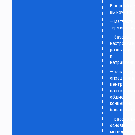
В первый д
вы изучите:
— матчасть 
терминолог
— базовые
настройки н
разных курс
и
направлени
— узнаете, к
определять
центр
парусности 
общие
концепции
баланса яхт
— рассмотр
основы
менеджмен