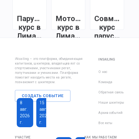
Парусный
Моторный
Совмещенн
курс в
курс в
курс
Лимассоле
Лимассоле
парус+мото
в
Чтобы стать
Курс капитана
Лимассоле
лицензированным
моторной яхты в
iNsailing – это платформа, объединяющая
INSAILING
шкипером и
Лимассоле с
капитанов, шкиперов, владельцев яхт со
У нас вы можете
арендовать яхты
практическим
спортсменами, участниками регат,
пройти
О нас
попутчиками и учениками. Платформа
по всему миру,
обучением в
помогает находить места на регате,
специальный
пройдите курс
море. Освойте
познакомит с шкипером.
Команда
курс и получить
ISSA INSHORE
навигацию,
международные
Обратная связь
Skipper.
маневрирование
СОЗДАТЬ СОБЫТИЕ
лицензии на
и безопасность,
8
15
22
Наши шкиперы
управление
чтобы уверенно
авг.
авг.
авг.
парусной и
управлять
Архив событий
2026
2026
2026
моторными
моторной яхтой
г.
г.
г.
яхтами,
Все яхты
в реальных
включая
условиях.
1 600 €
229 €
управление в
УЧАСТИЕ
КАК МЫ РАБОТАЕМ