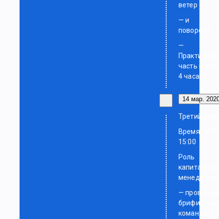
ветер
— и
повороты.
—
Практическ
часть в мор
4 часа.
14 мар. 2020
Третий ден
Время: 10:0
15:00
Роль
капитана и
менеджмен
— проведен
брифинга с
командой,