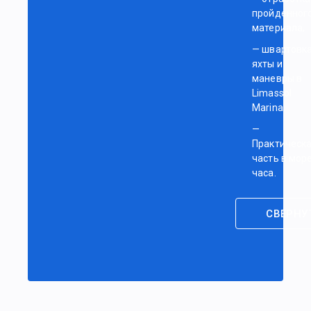
пройденног
материала,
— швартовк
яхты и
маневры в
Limassol
Marina.
—
Практическ
часть в море
часа.
СВЕРНУ