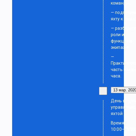
команды,
— подготов
яхту к гонка
— разберет
роли и
функции в
экипаже.
—
Практическ
часть в мор
часа.
13 мар. 2020
День второ
управление
яхтой
Время:
10:00–15:00