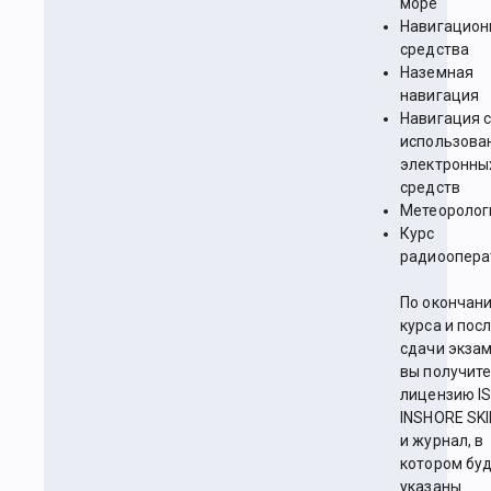
море
Навигацион
средства
Наземная
навигация
Навигация 
использова
электронны
средств
Метеоролог
Курс
радиоопера
По окончан
курса и пос
сдачи экза
вы получит
лицензию I
INSHORE SK
и журнал, в
котором бу
указаны