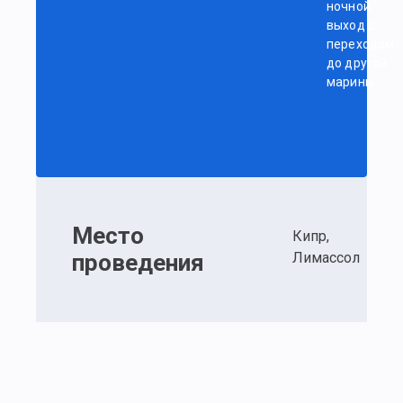
ночной
выход с
переходом
до другой
марины.
Место
Кипр,
проведения
Лимассол