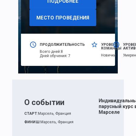
ПОДРОБНЕЕ
МЕСТО ПРОВЕДЕНИЯ
ПРОДОЛЖИТЕЛЬНОСТЬ
УРОВЕНЬ
УРОВЕ
КОМАНДЫ
АКТИВ
Всего дней
:
8
Новички
Умере
Дней обучения
:
7
О событии
Индивидуальн
парусный курс 
Марселе
СТАРТ
:
Марсель, Франция
ФИНИШ
:
Марсель, Франция