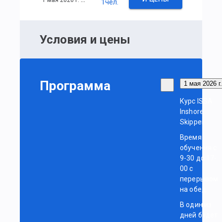
1
чел.
Условия и цены
Программа
1 мая 2026 г.
Курс ISSA
Inshore
Skipper
Время
обучения с
9-30 до 17-
00 с
перерывом
на обед.
В один из
дней будет