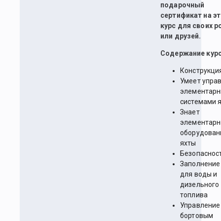
подарочный
сертификат на э
курс для своих 
или друзей.
Содержание курс
Конструкци
Умеет упра
элементар
системами 
Знает
элементарн
оборудован
яхты
Безопаснос
Заполнение
для воды и
дизельного
топлива
Управление
бортовым