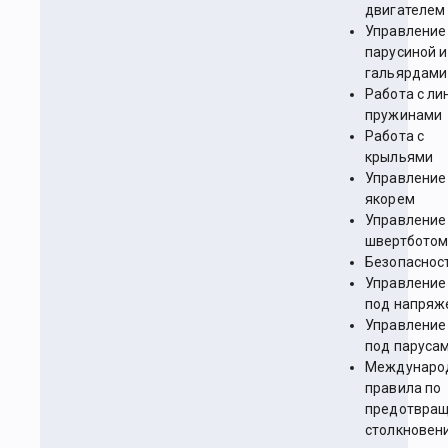
двигателем
Управление
парусиной и
гальярдами
Работа с ли
пружинами
Работа с
крыльями
Управление
якорем
Управление
швертбото
Безопаснос
Управление
под напряж
Управление
под паруса
Междунаро
правила по
предотвра
столкновен