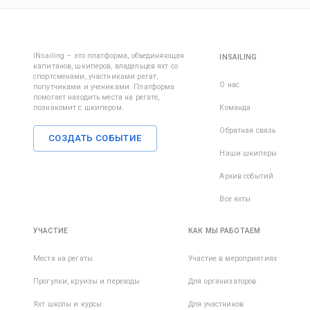
iNsailing – это платформа, объединяющая
INSAILING
капитанов, шкиперов, владельцев яхт со
спортсменами, участниками регат,
О нас
попутчиками и учениками. Платформа
помогает находить места на регате,
познакомит с шкипером.
Команда
Обратная связь
СОЗДАТЬ СОБЫТИЕ
Наши шкиперы
Архив событий
Все яхты
УЧАСТИЕ
КАК МЫ РАБОТАЕМ
Места на регаты
Участие в мероприятиях
Прогулки, круизы и переходы
Для организаторов
Яхт школы и курсы
Для участников