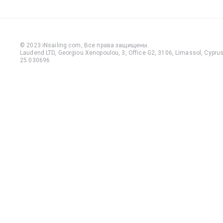
© 2023 iNsailing.com,
Все права защищены
.
Laudend LTD, Georgiou Xenopoulou, 3, Office G2, 3106, Limassol, Cyprus,
25 030696