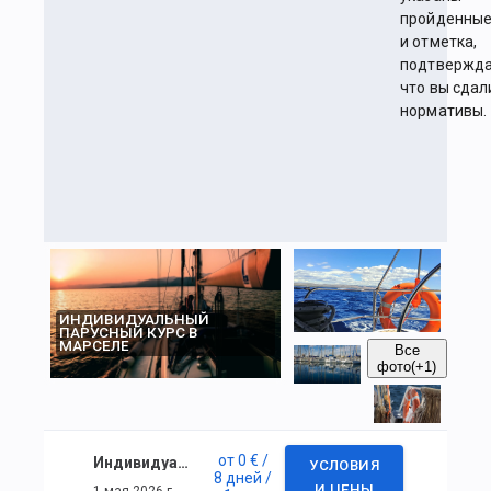
пройденные
и отметка,
подтвержд
что вы сдал
нормативы.
ИНДИВИДУАЛЬНЫЙ
ПАРУСНЫЙ КУРС В
МАРСЕЛЕ
Все
фото
(+1)
от
0 €
/
Индивидуальный парусный курс в Марселе
УСЛОВИЯ
8 дней
/
1 мая 2026 г. — 8 мая 2026 г.
И ЦЕНЫ