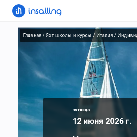
Главная
/
Яхт школы и курсы
/
Италия
/
Индивид
пятница
12 июня 2026 г.