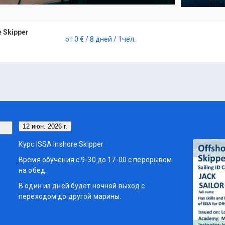
 Skipper
от
0 €
/ 8 дней
/ 1
чел.
12 июн. 2026 г.
Курс ISSA Inshore Skipper
Время обучения с 9-30 до 17-00 с перерывом
на обед.
В один из дней будет ночной выход с
переходом до другой марины.