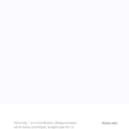
iNsailing – это платформа, объединяющая
INSAILING
капитанов, шкиперов, владельцев яхт со